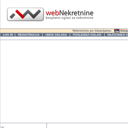
Nekretnine po lokacijama:
Srbij
|
|
|
|
LOG IN
REGISTRACIJA
UNOS OGLASA
POSLEDNJI OGLASI
NAJČITANIJI 