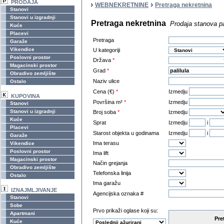
PRODAJA
WEBNEKRETNINE
Pretraga nekretnina
Stanovi
Stanovi u izgradnji
Pretraga nekretnina
Prodaja stanova pa
Kuće
Placevi
Pretraga
Garaže
Vikendice
U kategoriji
Poslovni prostor
Država
*
Magacinski prostor
Grad
*
Obradivo zemljište
Naziv ulice
Ostalo
Cena (€)
*
Izmedju
KUPOVINA
Površina m²
*
Izmedju
Stanovi
Stanovi u izgradnji
Broj soba
*
Izmedju
Kuće
Sprat
Izmedju
i
Placevi
Starost objekta u godinama
Izmedju
i
Garaže
Ima terasu
Vikendice
Poslovni prostor
Ima lift
Magacinski prostor
Način grejanja
Obradivo zemljište
Telefonska linija
Ostalo
Ima garažu
IZNAJMLJIVANJE
Agencijska oznaka #
Stanovi
Sobe
Prvo prikaži oglase koji su:
Apartmani
Pre
Kuće