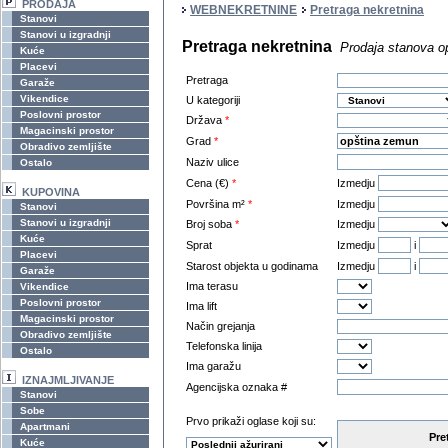
PRODAJA
WEBNEKRETNINE
Pretraga nekretnina
Stanovi
Stanovi u izgradnji
Pretraga nekretnina
Prodaja stanova o
Kuće
Placevi
Pretraga
Garaže
Vikendice
U kategoriji
Poslovni prostor
Država
*
Magacinski prostor
Grad
*
Obradivo zemljište
Naziv ulice
Ostalo
Cena (€)
*
Izmedju
KUPOVINA
Površina m²
*
Izmedju
Stanovi
Stanovi u izgradnji
Broj soba
*
Izmedju
Kuće
Sprat
Izmedju
i
Placevi
Starost objekta u godinama
Izmedju
i
Garaže
Ima terasu
Vikendice
Poslovni prostor
Ima lift
Magacinski prostor
Način grejanja
Obradivo zemljište
Telefonska linija
Ostalo
Ima garažu
IZNAJMLJIVANJE
Agencijska oznaka #
Stanovi
Sobe
Prvo prikaži oglase koji su:
Apartmani
Pre
Kuće