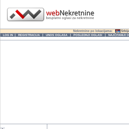
Nekretnine po lokacijama:
Srbij
|
|
|
|
LOG IN
REGISTRACIJA
UNOS OGLASA
POSLEDNJI OGLASI
NAJČITANIJI 