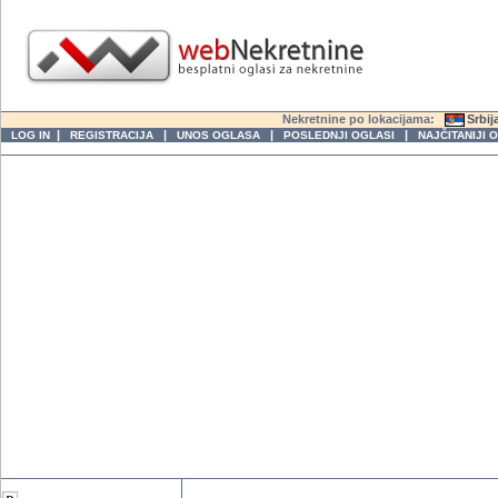
Nekretnine po lokacijama:
Srbij
|
|
|
|
LOG IN
REGISTRACIJA
UNOS OGLASA
POSLEDNJI OGLASI
NAJČITANIJI 