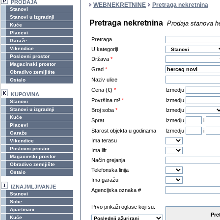
PRODAJA
WEBNEKRETNINE
Pretraga nekretnina
Stanovi
Stanovi u izgradnji
Pretraga nekretnina
Prodaja stanova h
Kuće
Placevi
Pretraga
Garaže
Vikendice
U kategoriji
Poslovni prostor
Država
*
Magacinski prostor
Grad
*
Obradivo zemljište
Naziv ulice
Ostalo
Cena (€)
*
Izmedju
KUPOVINA
Površina m²
*
Izmedju
Stanovi
Stanovi u izgradnji
Broj soba
*
Izmedju
Kuće
Sprat
Izmedju
i
Placevi
Starost objekta u godinama
Izmedju
i
Garaže
Ima terasu
Vikendice
Poslovni prostor
Ima lift
Magacinski prostor
Način grejanja
Obradivo zemljište
Telefonska linija
Ostalo
Ima garažu
IZNAJMLJIVANJE
Agencijska oznaka #
Stanovi
Sobe
Prvo prikaži oglase koji su:
Apartmani
Pre
Kuće