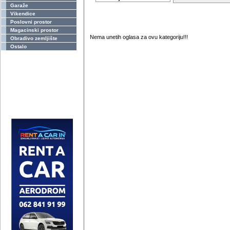
Garaže
Vikendice
Poslovni prostor
Magacinski prostor
Nema unetih oglasa za ovu kategoriju!!!
Obradivo zemljište
Ostalo