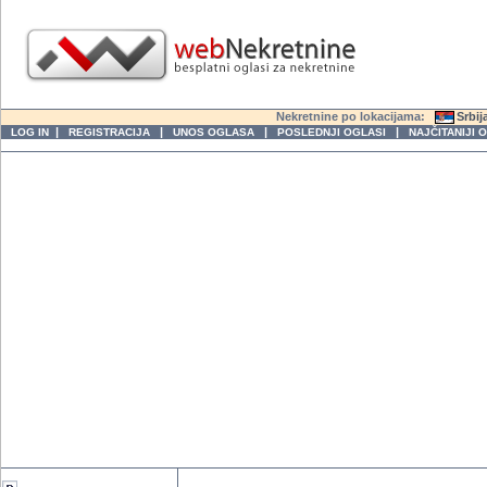
Nekretnine po lokacijama:
Srbij
|
|
|
|
LOG IN
REGISTRACIJA
UNOS OGLASA
POSLEDNJI OGLASI
NAJČITANIJI 