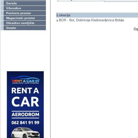
Garaže
Vikendice
Poslovni prostor
Lokacija
Magacinski prostor
BOR - Bor, Dobrivoja Radosavljevica Bobija
Obradivo zemljište
Ostalo
Og