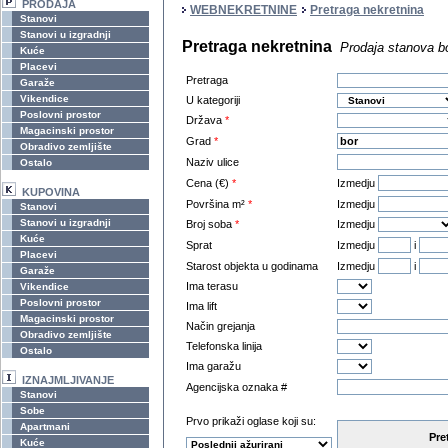
PRODAJA
WEBNEKRETNINE
Pretraga nekretnina
Stanovi
Stanovi u izgradnji
Pretraga nekretnina
Prodaja stanova b
Kuće
Placevi
Pretraga
Garaže
Vikendice
U kategoriji
Poslovni prostor
Država
*
Magacinski prostor
Grad
*
Obradivo zemljište
Naziv ulice
Ostalo
Cena (€)
*
Izmedju
KUPOVINA
Površina m²
*
Izmedju
Stanovi
Stanovi u izgradnji
Broj soba
*
Izmedju
Kuće
Sprat
Izmedju
i
Placevi
Starost objekta u godinama
Izmedju
i
Garaže
Ima terasu
Vikendice
Poslovni prostor
Ima lift
Magacinski prostor
Način grejanja
Obradivo zemljište
Telefonska linija
Ostalo
Ima garažu
IZNAJMLJIVANJE
Agencijska oznaka #
Stanovi
Sobe
Prvo prikaži oglase koji su:
Apartmani
Pre
Kuće