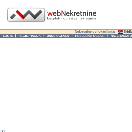
Nekretnine po lokacijama:
Srbij
|
|
|
|
LOG IN
REGISTRACIJA
UNOS OGLASA
POSLEDNJI OGLASI
NAJČITANIJI 