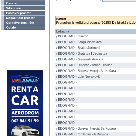
Garaže
Vikendice
Poslovni prostor
Magacinski prostor
Savet:
Pronadjen je veliki broj oglasa (3025)! Da bi lakše izdvo
Obradivo zemljište
Ostalo
Lokacija
BEOGRAD - Glavna
BEOGRAD - Kralja Vladislava
BEOGRAD - Braće Jerković
BEOGRAD - Bratstva I Jedinstva
BEOGRAD - Generala Aračića
BEOGRAD - Bulevar Zorana Đinđića
BEOGRAD - Bulevar Heroja Sa Košara
BEOGRAD - Lole Novaković
BEOGRAD -
BEOGRAD -
BEOGRAD -
BEOGRAD -
BEOGRAD -
BEOGRAD -
BEOGRAD -
BEOGRAD -
BEOGRAD - Bulevar Heroja Sa Košara
BEOGRAD - Omladinskih Brigada