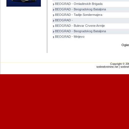
BEOGRAD - Omladinskih Brigada
BEOGRAD - Beogradskog Bataljona
BEOGRAD - Tadije Sondermajera
BEOGRAD -
BEOGRAD - Bulevar Crvene Armije
BEOGRAD - Beogradskog Bataljona
BEOGRAD - Mirijevo
Oglas
Copyright © 2
webnekretnine.net | webnek