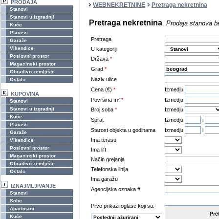
PRODAJA
WEBNEKRETNINE
Pretraga nekretnina
Stanovi
Stanovi u izgradnji
Pretraga nekretnina
Prodaja stanova b
Kuće
Placevi
Pretraga
Garaže
Vikendice
U kategoriji
Poslovni prostor
Država
*
Magacinski prostor
Grad
*
Obradivo zemljište
Naziv ulice
Ostalo
Cena (€)
*
Izmedju
KUPOVINA
Površina m²
*
Izmedju
Stanovi
Stanovi u izgradnji
Broj soba
*
Izmedju
Kuće
Sprat
Izmedju
i
Placevi
Starost objekta u godinama
Izmedju
i
Garaže
Ima terasu
Vikendice
Poslovni prostor
Ima lift
Magacinski prostor
Način grejanja
Obradivo zemljište
Telefonska linija
Ostalo
Ima garažu
IZNAJMLJIVANJE
Agencijska oznaka #
Stanovi
Sobe
Prvo prikaži oglase koji su:
Apartmani
Pre
Kuće