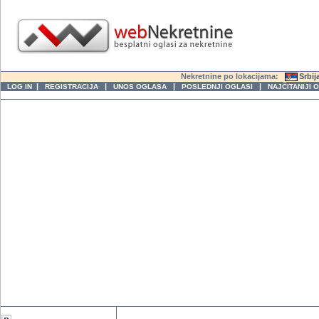
Nekretnine po lokacijama:
Srbij
|
|
|
|
LOG IN
REGISTRACIJA
UNOS OGLASA
POSLEDNJI OGLASI
NAJČITANIJI 