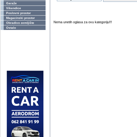
Garaže
Vikendice
Poslovni prostor
Magacinski prostor
Nema unetih oglasa za ovu kategoriju!!!
Obradivo zemljište
Ostalo