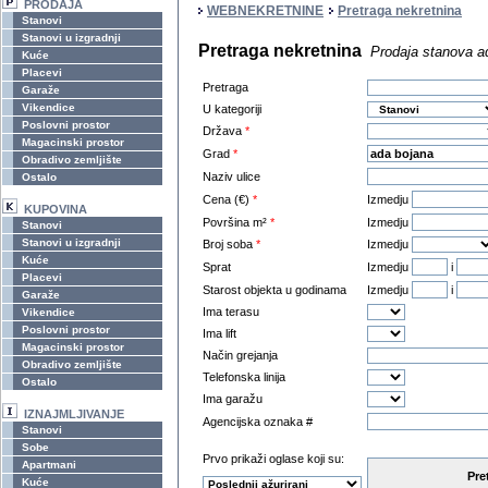
PRODAJA
WEBNEKRETNINE
Pretraga nekretnina
Stanovi
Stanovi u izgradnji
Pretraga nekretnina
Prodaja stanova a
Kuće
Placevi
Pretraga
Garaže
Vikendice
U kategoriji
Poslovni prostor
Država
*
Magacinski prostor
Grad
*
Obradivo zemljište
Naziv ulice
Ostalo
Cena (€)
*
Izmedju
KUPOVINA
Površina m²
*
Izmedju
Stanovi
Stanovi u izgradnji
Broj soba
*
Izmedju
Kuće
Sprat
Izmedju
i
Placevi
Starost objekta u godinama
Izmedju
i
Garaže
Ima terasu
Vikendice
Poslovni prostor
Ima lift
Magacinski prostor
Način grejanja
Obradivo zemljište
Telefonska linija
Ostalo
Ima garažu
IZNAJMLJIVANJE
Agencijska oznaka #
Stanovi
Sobe
Prvo prikaži oglase koji su:
Apartmani
Pre
Kuće