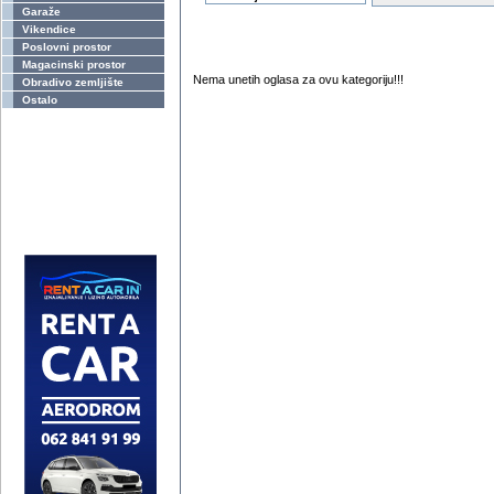
Garaže
Vikendice
Poslovni prostor
Magacinski prostor
Nema unetih oglasa za ovu kategoriju!!!
Obradivo zemljište
Ostalo