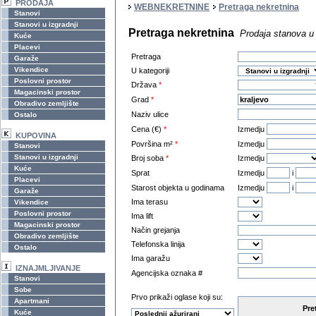
PRODAJA
WEBNEKRETNINE
Pretraga nekretnina
Stanovi
Stanovi u izgradnji
Pretraga nekretnina
Prodaja stanova u 
Kuće
Placevi
Pretraga
Garaže
Vikendice
U kategoriji
Poslovni prostor
Država
*
Magacinski prostor
Grad
*
Obradivo zemljište
Naziv ulice
Ostalo
Cena (€)
*
Izmedju
KUPOVINA
Površina m²
*
Izmedju
Stanovi
Stanovi u izgradnji
Broj soba
*
Izmedju
Kuće
Sprat
Izmedju
i
Placevi
Starost objekta u godinama
Izmedju
i
Garaže
Ima terasu
Vikendice
Poslovni prostor
Ima lift
Magacinski prostor
Način grejanja
Obradivo zemljište
Telefonska linija
Ostalo
Ima garažu
IZNAJMLJIVANJE
Agencijska oznaka #
Stanovi
Sobe
Prvo prikaži oglase koji su:
Apartmani
Pre
Kuće