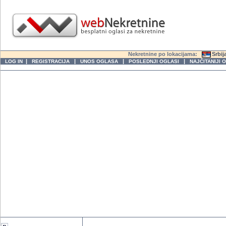
Nekretnine po lokacijama:
Srbij
|
|
|
|
LOG IN
REGISTRACIJA
UNOS OGLASA
POSLEDNJI OGLASI
NAJČITANIJI 