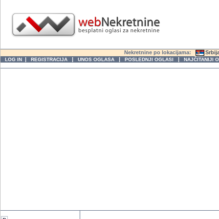
Nekretnine po lokacijama:
Srbij
|
|
|
|
LOG IN
REGISTRACIJA
UNOS OGLASA
POSLEDNJI OGLASI
NAJČITANIJI 