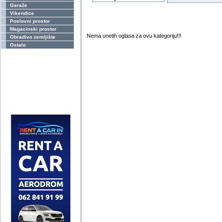
Garaže
Vikendice
Poslovni prostor
Magacinski prostor
Nema unetih oglasa za ovu kategoriju!!!
Obradivo zemljište
Ostalo