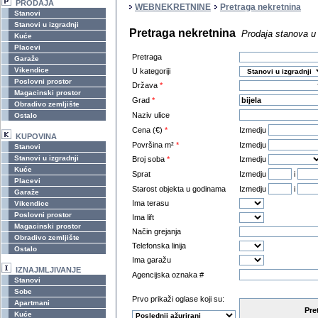
PRODAJA
WEBNEKRETNINE
Pretraga nekretnina
Stanovi
Stanovi u izgradnji
Pretraga nekretnina
Prodaja stanova u i
Kuće
Placevi
Pretraga
Garaže
Vikendice
U kategoriji
Poslovni prostor
Država
*
Magacinski prostor
Grad
*
Obradivo zemljište
Naziv ulice
Ostalo
Cena (€)
*
Izmedju
KUPOVINA
Površina m²
*
Izmedju
Stanovi
Stanovi u izgradnji
Broj soba
*
Izmedju
Kuće
Sprat
Izmedju
i
Placevi
Starost objekta u godinama
Izmedju
i
Garaže
Ima terasu
Vikendice
Poslovni prostor
Ima lift
Magacinski prostor
Način grejanja
Obradivo zemljište
Telefonska linija
Ostalo
Ima garažu
IZNAJMLJIVANJE
Agencijska oznaka #
Stanovi
Sobe
Prvo prikaži oglase koji su:
Apartmani
Pre
Kuće