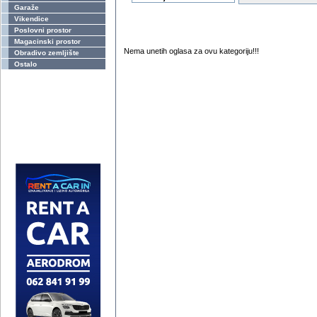
Garaže
Vikendice
Poslovni prostor
Magacinski prostor
Nema unetih oglasa za ovu kategoriju!!!
Obradivo zemljište
Ostalo