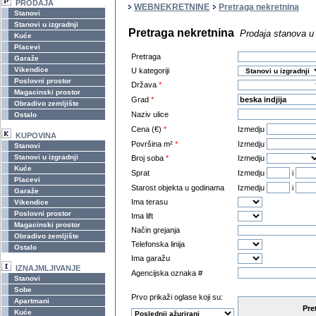
PRODAJA
WEBNEKRETNINE
Pretraga nekretnina
Stanovi
Stanovi u izgradnji
Pretraga nekretnina
Prodaja stanova u i
Kuće
Placevi
Pretraga
Garaže
Vikendice
U kategoriji
Poslovni prostor
Država
*
Magacinski prostor
Grad
*
Obradivo zemljište
Naziv ulice
Ostalo
Cena (€)
*
Izmedju
KUPOVINA
Površina m²
*
Izmedju
Stanovi
Stanovi u izgradnji
Broj soba
*
Izmedju
Kuće
Sprat
Izmedju
i
Placevi
Starost objekta u godinama
Izmedju
i
Garaže
Ima terasu
Vikendice
Poslovni prostor
Ima lift
Magacinski prostor
Način grejanja
Obradivo zemljište
Telefonska linija
Ostalo
Ima garažu
IZNAJMLJIVANJE
Agencijska oznaka #
Stanovi
Sobe
Prvo prikaži oglase koji su:
Apartmani
Pre
Kuće