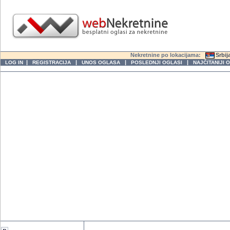
Nekretnine po lokacijama:
Srbij
|
|
|
|
LOG IN
REGISTRACIJA
UNOS OGLASA
POSLEDNJI OGLASI
NAJČITANIJI 