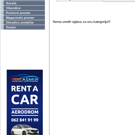
Garaže
Vikendice
Poslovni prostor
Magacinski prostor
Nema unetih oglasa za ovu kategoriju!!!
Obradivo zemljište
Ostalo