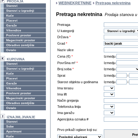
PRODAJA
WEBNEKRETNINE
Pretraga nekretnina
Stanovi
Stanovi u izgradnji
Pretraga nekretnina
Prodaja stanova u 
Kuće
Placevi
Pretraga
Garaže
Vikendice
U kategoriji
Poslovni prostor
Država
*
Magacinski prostor
Grad
*
Obradivo zemljište
Naziv ulice
Ostalo
Cena (€)
*
Izmedju
KUPOVINA
Površina m²
*
Izmedju
Stanovi
Stanovi u izgradnji
Broj soba
*
Izmedju
Kuće
Sprat
Izmedju
i
Placevi
Starost objekta u godinama
Izmedju
i
Garaže
Ima terasu
Vikendice
Poslovni prostor
Ima lift
Magacinski prostor
Način grejanja
Obradivo zemljište
Telefonska linija
Ostalo
Ima garažu
IZNAJMLJIVANJE
Agencijska oznaka #
Stanovi
Sobe
Prvo prikaži oglase koji su:
Apartmani
Pre
Kuće