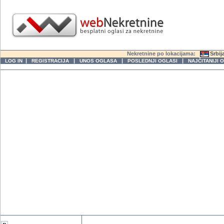
Nekretnine po lokacijama:
Srbij
|
|
|
|
LOG IN
REGISTRACIJA
UNOS OGLASA
POSLEDNJI OGLASI
NAJČITANIJI 