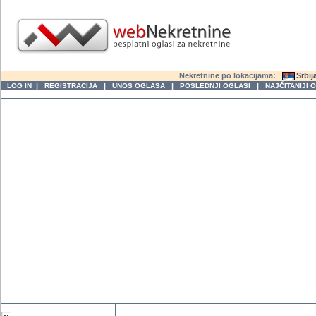
Nekretnine po lokacijama:
Srbij
|
|
|
|
LOG IN
REGISTRACIJA
UNOS OGLASA
POSLEDNJI OGLASI
NAJČITANIJI 