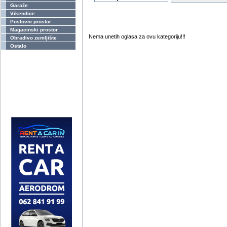
Garaže
Vikendice
Poslovni prostor
Magacinski prostor
Nema unetih oglasa za ovu kategoriju!!!
Obradivo zemljište
Ostalo