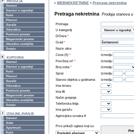
PRODAJA
WEBNEKRETNINE
Pretraga nekretnina
Stanovi
Stanovi u izgradnji
Pretraga nekretnina
Prodaja stanova u 
Kuće
Placevi
Pretraga
Garaže
Vikendice
U kategoriji
Poslovni prostor
Država
*
Magacinski prostor
Grad
*
Obradivo zemljište
Naziv ulice
Ostalo
Cena (€)
*
Izmedju
KUPOVINA
Površina m²
*
Izmedju
Stanovi
Stanovi u izgradnji
Broj soba
*
Izmedju
Kuće
Sprat
Izmedju
i
Placevi
Starost objekta u godinama
Izmedju
i
Garaže
Ima terasu
Vikendice
Poslovni prostor
Ima lift
Magacinski prostor
Način grejanja
Obradivo zemljište
Telefonska linija
Ostalo
Ima garažu
IZNAJMLJIVANJE
Agencijska oznaka #
Stanovi
Sobe
Prvo prikaži oglase koji su:
Apartmani
Pre
Kuće