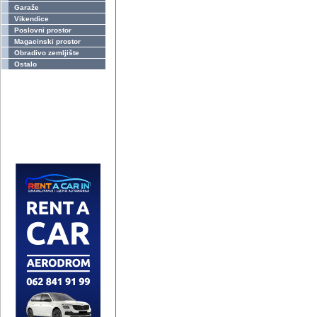
Garaže
Vikendice
Poslovni prostor
Magacinski prostor
Obradivo zemljište
Ostalo