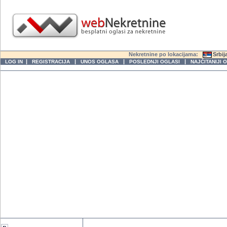
Nekretnine po lokacijama:
Srbij
|
|
|
|
LOG IN
REGISTRACIJA
UNOS OGLASA
POSLEDNJI OGLASI
NAJČITANIJI 