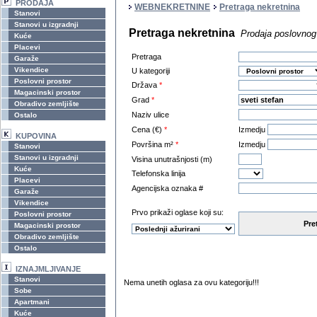
PRODAJA
WEBNEKRETNINE
Pretraga nekretnina
Stanovi
Stanovi u izgradnji
Pretraga nekretnina
Prodaja poslovnog 
Kuće
Placevi
Pretraga
Garaže
Vikendice
U kategoriji
Poslovni prostor
Država
*
Magacinski prostor
Grad
*
Obradivo zemljište
Naziv ulice
Ostalo
Cena (€)
*
Izmedju
KUPOVINA
Površina m²
*
Izmedju
Stanovi
Stanovi u izgradnji
Visina unutrašnjosti (m)
Kuće
Telefonska linija
Placevi
Agencijska oznaka #
Garaže
Vikendice
Prvo prikaži oglase koji su:
Poslovni prostor
Pre
Magacinski prostor
Obradivo zemljište
Ostalo
IZNAJMLJIVANJE
Stanovi
Nema unetih oglasa za ovu kategoriju!!!
Sobe
Apartmani
Kuće