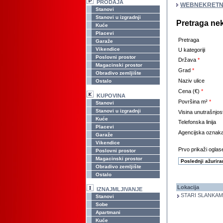
PRODAJA
WEBNEKRETN
Stanovi
Stanovi u izgradnji
Pretraga ne
Kuće
Placevi
Pretraga
Garaže
Vikendice
U kategoriji
Poslovni prostor
Država
*
Magacinski prostor
Grad
*
Obradivo zemljište
Naziv ulice
Ostalo
Cena (€)
*
KUPOVINA
Površina m²
*
Stanovi
Stanovi u izgradnji
Visina unutrašnjos
Kuće
Telefonska linija
Placevi
Agencijska oznak
Garaže
Vikendice
Prvo prikaži oglase
Poslovni prostor
Magacinski prostor
Obradivo zemljište
Ostalo
Lokacija
IZNAJMLJIVANJE
STARI SLANKAM
Stanovi
Sobe
Apartmani
Kuće