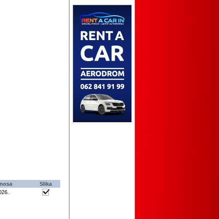
nosa
Slika
026
.