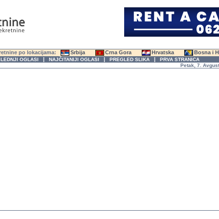
etnine po lokacijama:
Srbija
Crna Gora
Hrvatska
Bosna i 
|
|
|
LEDNJI OGLASI
NAJČITANIJI OGLASI
PREGLED SLIKA
PRVA STRANICA
Petak, 7. Avgust 2