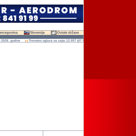
Hercegovina
Slovenija
Ostale države
026. godine
Trenutno oglasa na sajtu 12.057 (47.582 slika)
Ukupno čitanja oglasa 