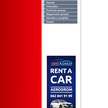
Garaže
Vikendice
Poslovni prostor
Magacinski prostor
Obradivo zemljište
Ostalo