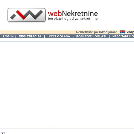
Nekretnine po lokacijama:
Srbij
|
|
|
|
LOG IN
REGISTRACIJA
UNOS OGLASA
POSLEDNJI OGLASI
NAJČITANIJI 