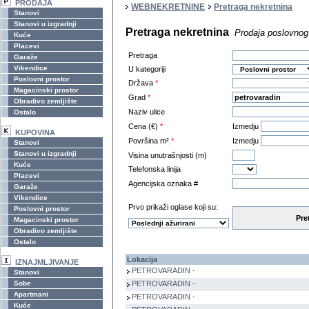
PRODAJA
WEBNEKRETNINE
Pretraga nekretnina
Stanovi
Stanovi u izgradnji
Pretraga nekretnina
Prodaja poslovnog 
Kuće
Placevi
Pretraga
Garaže
Vikendice
U kategoriji
Poslovni prostor
Država
*
Magacinski prostor
Grad
*
Obradivo zemljište
Naziv ulice
Ostalo
Cena (€)
*
Izmedju
KUPOVINA
Površina m²
*
Izmedju
Stanovi
Stanovi u izgradnji
Visina unutrašnjosti (m)
Kuće
Telefonska linija
Placevi
Agencijska oznaka #
Garaže
Vikendice
Prvo prikaži oglase koji su:
Poslovni prostor
Pre
Magacinski prostor
Obradivo zemljište
Ostalo
Lokacija
IZNAJMLJIVANJE
PETROVARADIN -
Stanovi
Sobe
PETROVARADIN -
Apartmani
PETROVARADIN -
Kuće