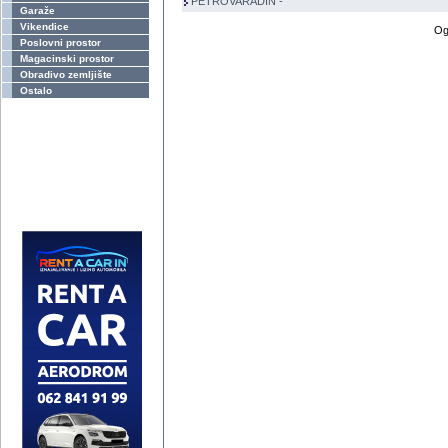
PETROVARADIN -
Garaže
Vikendice
Og
Poslovni prostor
Magacinski prostor
Obradivo zemljište
Ostalo