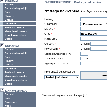
PRODAJA
WEBNEKRETNINE
Pretraga nekretnina
Stanovi
Stanovi u izgradnji
Pretraga nekretnina
Prodaja poslovnog
Kuće
Placevi
Pretraga
Garaže
Vikendice
U kategoriji
Poslovni prostor
Država
*
Magacinski prostor
Grad
*
Obradivo zemljište
Naziv ulice
Ostalo
Cena (€)
*
Izmedju
KUPOVINA
Površina m²
*
Izmedju
Stanovi
Stanovi u izgradnji
Visina unutrašnjosti (m)
Kuće
Telefonska linija
Placevi
Agencijska oznaka #
Garaže
Vikendice
Prvo prikaži oglase koji su:
Poslovni prostor
Pre
Magacinski prostor
Obradivo zemljište
Ostalo
IZNAJMLJIVANJE
Stanovi
Nema unetih oglasa za ovu kategoriju!!!
Sobe
Apartmani
Kuće