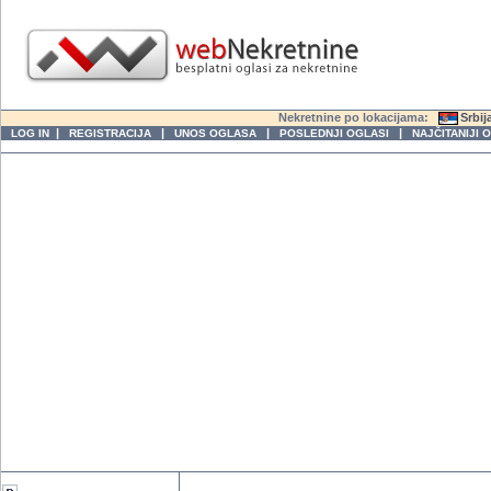
Nekretnine po lokacijama:
Srbij
|
|
|
|
LOG IN
REGISTRACIJA
UNOS OGLASA
POSLEDNJI OGLASI
NAJČITANIJI 