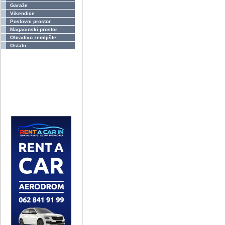
Garaže
Vikendice
Poslovni prostor
Magacinski prostor
Obradivo zemljište
Ostalo