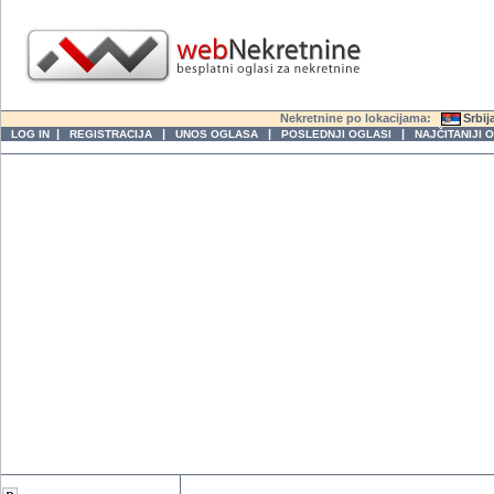
Nekretnine po lokacijama:
Srbij
|
|
|
|
LOG IN
REGISTRACIJA
UNOS OGLASA
POSLEDNJI OGLASI
NAJČITANIJI 