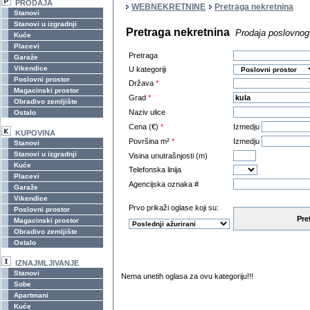
PRODAJA
WEBNEKRETNINE
Pretraga nekretnina
Stanovi
Stanovi u izgradnji
Pretraga nekretnina
Prodaja poslovnog 
Kuće
Placevi
Pretraga
Garaže
Vikendice
U kategoriji
Poslovni prostor
Država
*
Magacinski prostor
Grad
*
Obradivo zemljište
Naziv ulice
Ostalo
Cena (€)
*
Izmedju
KUPOVINA
Površina m²
*
Izmedju
Stanovi
Stanovi u izgradnji
Visina unutrašnjosti (m)
Kuće
Telefonska linija
Placevi
Agencijska oznaka #
Garaže
Vikendice
Prvo prikaži oglase koji su:
Poslovni prostor
Pre
Magacinski prostor
Obradivo zemljište
Ostalo
IZNAJMLJIVANJE
Stanovi
Nema unetih oglasa za ovu kategoriju!!!
Sobe
Apartmani
Kuće