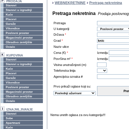
PRODAJA
WEBNEKRETNINE
Pretraga nekretnina
Stanovi
Stanovi u izgradnji
Pretraga nekretnina
Prodaja poslovnog 
Kuće
Placevi
Pretraga
Garaže
Vikendice
U kategoriji
Poslovni prostor
Država
*
Magacinski prostor
Grad
*
Obradivo zemljište
Naziv ulice
Ostalo
Cena (€)
*
Izmedju
KUPOVINA
Površina m²
*
Izmedju
Stanovi
Stanovi u izgradnji
Visina unutrašnjosti (m)
Kuće
Telefonska linija
Placevi
Agencijska oznaka #
Garaže
Vikendice
Prvo prikaži oglase koji su:
Poslovni prostor
Pre
Magacinski prostor
Obradivo zemljište
Ostalo
IZNAJMLJIVANJE
Stanovi
Nema unetih oglasa za ovu kategoriju!!!
Sobe
Apartmani
Kuće