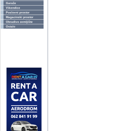
Garaže
Vikendice
Poslovni prostor
Magacinski prostor
Obradivo zemljište
Ostalo