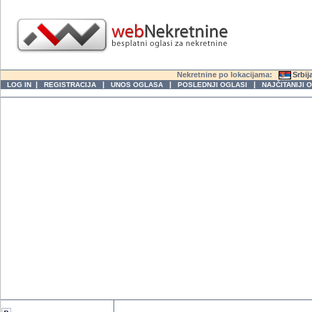
Nekretnine po lokacijama:
Srbij
|
|
|
|
LOG IN
REGISTRACIJA
UNOS OGLASA
POSLEDNJI OGLASI
NAJČITANIJI 