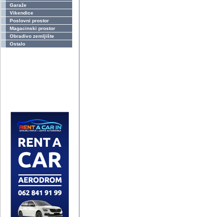
Garaže
Vikendice
Poslovni prostor
Magacinski prostor
Obradivo zemljište
Ostalo