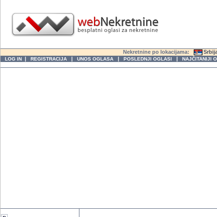
Nekretnine po lokacijama:
Srbij
|
|
|
|
LOG IN
REGISTRACIJA
UNOS OGLASA
POSLEDNJI OGLASI
NAJČITANIJI 