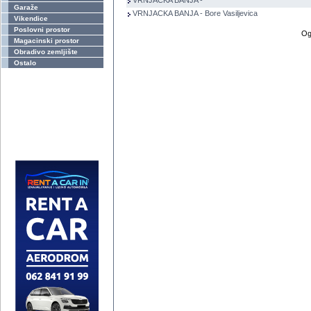
VRNJAČKA BANJA -
Garaže
VRNJACKA BANJA - Bore Vasiljevica
Vikendice
Poslovni prostor
Og
Magacinski prostor
Obradivo zemljište
Ostalo