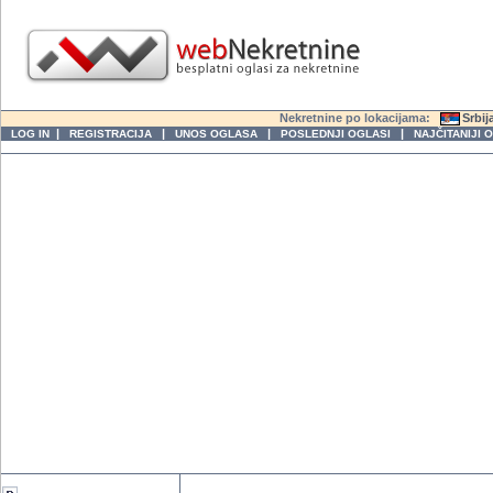
Nekretnine po lokacijama:
Srbij
|
|
|
|
LOG IN
REGISTRACIJA
UNOS OGLASA
POSLEDNJI OGLASI
NAJČITANIJI 