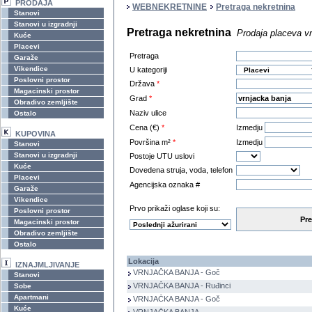
PRODAJA
WEBNEKRETNINE
Pretraga nekretnina
Stanovi
Stanovi u izgradnji
Pretraga nekretnina
Prodaja placeva v
Kuće
Placevi
Pretraga
Garaže
Vikendice
U kategoriji
Poslovni prostor
Država
*
Magacinski prostor
Grad
*
Obradivo zemljište
Naziv ulice
Ostalo
Cena (€)
*
Izmedju
KUPOVINA
Površina m²
*
Izmedju
Stanovi
Stanovi u izgradnji
Postoje UTU uslovi
Kuće
Dovedena struja, voda, telefon
Placevi
Agencijska oznaka #
Garaže
Vikendice
Prvo prikaži oglase koji su:
Poslovni prostor
Pre
Magacinski prostor
Obradivo zemljište
Ostalo
Lokacija
IZNAJMLJIVANJE
VRNJAČKA BANJA - Goč
Stanovi
VRNJAČKA BANJA - Ruđinci
Sobe
Apartmani
VRNJAČKA BANJA - Goč
Kuće