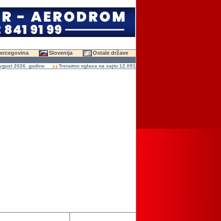
Hercegovina
Slovenija
Ostale države
t 2026. godine
Trenutno oglasa na sajtu 12.091 (47.647 slika)
Ukupno čitanja ogl