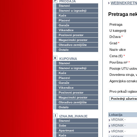
PRODAJA
WEBNEKRETN
Stanovi
Stanovi u izgradnji
Pretraga ne
Kuće
Placevi
Pretraga
Garaže
Vikendice
U kategoriji
Poslovni prostor
Država
*
Magacinski prostor
Grad
*
Obradivo zemljište
Naziv ulice
Ostalo
Cena (€)
*
KUPOVINA
Površina m²
*
Stanovi
Stanovi u izgradnji
Postoje UTU uslov
Kuće
Dovedena struja, v
Placevi
Agencijska oznak
Garaže
Vikendice
Prvo prikaži oglase
Poslovni prostor
Magacinski prostor
Obradivo zemljište
Ostalo
Lokacija
IZNAJMLJIVANJE
VRDNIK -
Stanovi
VRDNIK -
Sobe
Apartmani
VRDNIK -
Kuće