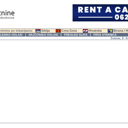
etnine po lokacijama:
Srbija
Crna Gora
Hrvatska
Bosna i 
|
|
|
LEDNJI OGLASI
NAJČITANIJI OGLASI
PREGLED SLIKA
PRVA STRANICA
Subota, 8. Avgus