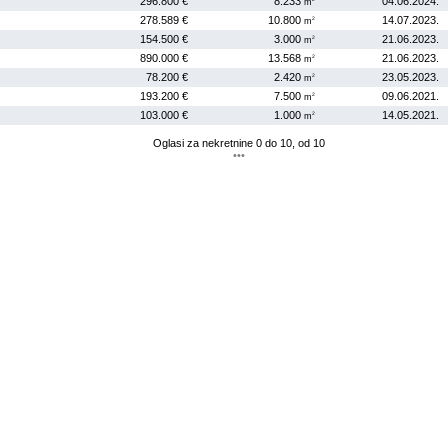
296.800 €
8.233
04.06.2024
.
m
278.589 €
10.800
14.07.2023
.
2
m
154.500 €
3.000
21.06.2023
.
2
m
890.000 €
13.568
21.06.2023
.
2
m
78.200 €
2.420
23.05.2023
.
2
m
193.200 €
7.500
09.06.2021
.
2
m
103.000 €
1.000
14.05.2021
.
2
m
Oglasi za nekretnine 0 do 10, od 10
•••