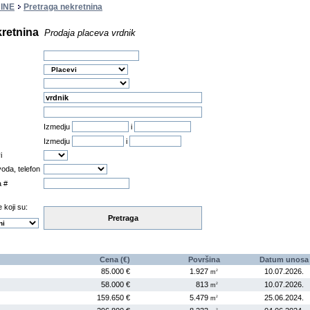
INE
Pretraga nekretnina
kretnina
Prodaja placeva vrdnik
Izmedju
i
Izmedju
i
i
oda, telefon
a #
 koji su:
Pretraga
Cena (€)
Površina
Datum unosa
85.000 €
1.927
10.07.2026
.
2
m
58.000 €
813
10.07.2026
.
2
m
159.650 €
5.479
25.06.2024
.
2
m
2