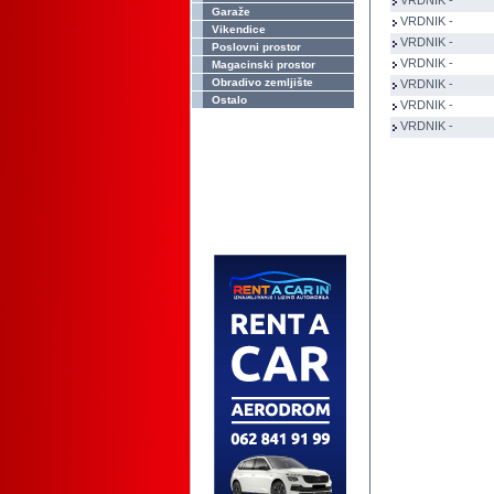
VRDNIK -
Garaže
VRDNIK -
Vikendice
VRDNIK -
Poslovni prostor
VRDNIK -
Magacinski prostor
Obradivo zemljište
VRDNIK -
Ostalo
VRDNIK -
VRDNIK -