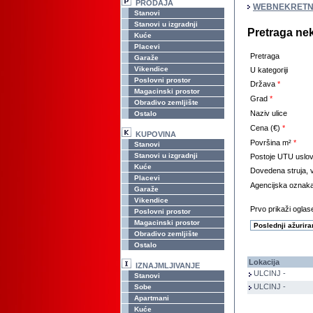
PRODAJA
WEBNEKRETN
Stanovi
Stanovi u izgradnji
Pretraga ne
Kuće
Placevi
Pretraga
Garaže
Vikendice
U kategoriji
Poslovni prostor
Država
*
Magacinski prostor
Grad
*
Obradivo zemljište
Naziv ulice
Ostalo
Cena (€)
*
KUPOVINA
Površina m²
*
Stanovi
Stanovi u izgradnji
Postoje UTU uslov
Kuće
Dovedena struja, v
Placevi
Agencijska oznak
Garaže
Vikendice
Prvo prikaži oglase
Poslovni prostor
Magacinski prostor
Obradivo zemljište
Ostalo
Lokacija
IZNAJMLJIVANJE
ULCINJ -
Stanovi
ULCINJ -
Sobe
Apartmani
Kuće