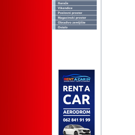
Garaže
Vikendice
Poslovni prostor
Magacinski prostor
Obradivo zemljište
Ostalo