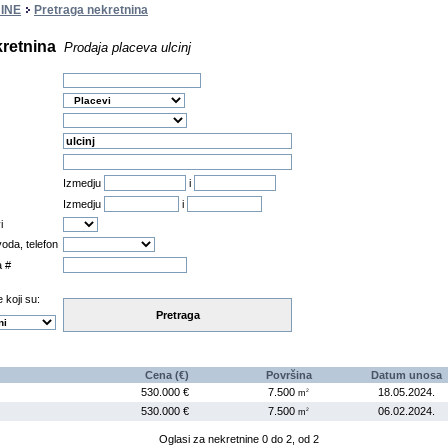
INE
Pretraga nekretnina
kretnina
Prodaja placeva ulcinj
Izmedju
i
Izmedju
i
i
oda, telefon
a #
 koji su:
Pretraga
Cena (€)
Površina
Datum unosa
530.000 €
7.500
18.05.2024
.
2
m
530.000 €
7.500
06.02.2024
.
2
m
Oglasi za nekretnine 0 do 2, od 2