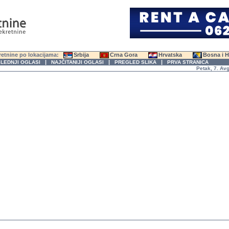
etnine po lokacijama:
Srbija
Crna Gora
Hrvatska
Bosna i 
|
|
|
LEDNJI OGLASI
NAJČITANIJI OGLASI
PREGLED SLIKA
PRVA STRANICA
Petak, 7. Avgust