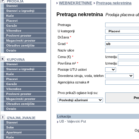
PRODAJA
WEBNEKRETNINE
Pretraga nekretnina
Stanovi
Stanovi u izgradnji
Pretraga nekretnina
Prodaja placeva u
Kuće
Placevi
Pretraga
Garaže
Vikendice
U kategoriji
Poslovni prostor
Država
*
Magacinski prostor
Grad
*
Obradivo zemljište
Naziv ulice
Ostalo
Cena (€)
*
Izmedju
KUPOVINA
Površina m²
*
Izmedju
Stanovi
Stanovi u izgradnji
Postoje UTU uslovi
Kuće
Dovedena struja, voda, telefon
Placevi
Agencijska oznaka #
Garaže
Vikendice
Prvo prikaži oglase koji su:
Poslovni prostor
Pre
Magacinski prostor
Obradivo zemljište
Ostalo
Lokacija
IZNAJMLJIVANJE
UB - Valjevski Put
Stanovi
Sobe
Og
Apartmani
Kuće