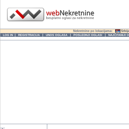
Nekretnine po lokacijama:
Srbij
|
|
|
|
LOG IN
REGISTRACIJA
UNOS OGLASA
POSLEDNJI OGLASI
NAJČITANIJI 