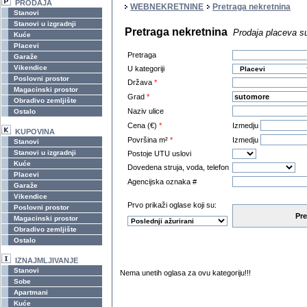
PRODAJA
WEBNEKRETNINE
Pretraga nekretnina
Stanovi
Stanovi u izgradnji
Pretraga nekretnina
Prodaja placeva s
Kuće
Placevi
Pretraga
Garaže
Vikendice
U kategoriji
Poslovni prostor
Država
*
Magacinski prostor
Grad
*
Obradivo zemljište
Naziv ulice
Ostalo
Cena (€)
*
Izmedju
KUPOVINA
Površina m²
*
Izmedju
Stanovi
Stanovi u izgradnji
Postoje UTU uslovi
Kuće
Dovedena struja, voda, telefon
Placevi
Agencijska oznaka #
Garaže
Vikendice
Prvo prikaži oglase koji su:
Poslovni prostor
Pre
Magacinski prostor
Obradivo zemljište
Ostalo
IZNAJMLJIVANJE
Stanovi
Nema unetih oglasa za ovu kategoriju!!!
Sobe
Apartmani
Kuće