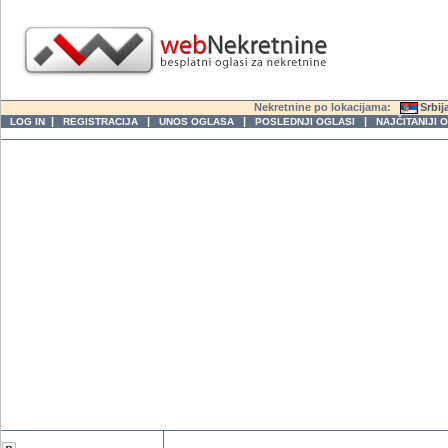
Nekretnine po lokacijama:
Srbij
|
|
|
|
LOG IN
REGISTRACIJA
UNOS OGLASA
POSLEDNJI OGLASI
NAJČITANIJI 