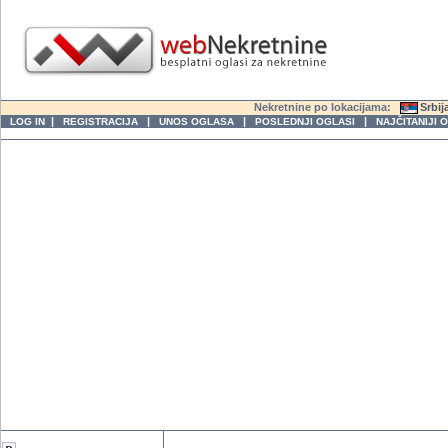
Nekretnine po lokacijama:
Srbij
|
|
|
|
LOG IN
REGISTRACIJA
UNOS OGLASA
POSLEDNJI OGLASI
NAJČITANIJI 