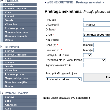
PRODAJA
WEBNEKRETNINE
Pretraga nekretnina
Stanovi
Stanovi u izgradnji
Pretraga nekretnina
Prodaja placeva st
Kuće
Placevi
Pretraga
Garaže
Vikendice
U kategoriji
Poslovni prostor
Država
*
Magacinski prostor
Grad
*
Obradivo zemljište
Naziv ulice
Ostalo
Cena (€)
*
Izmedju
KUPOVINA
Površina m²
*
Izmedju
Stanovi
Stanovi u izgradnji
Postoje UTU uslovi
Kuće
Dovedena struja, voda, telefon
Placevi
Agencijska oznaka #
Garaže
Vikendice
Prvo prikaži oglase koji su:
Poslovni prostor
Pre
Magacinski prostor
Obradivo zemljište
Ostalo
IZNAJMLJIVANJE
Stanovi
Nema unetih oglasa za ovu kategoriju!!!
Sobe
Apartmani
Kuće