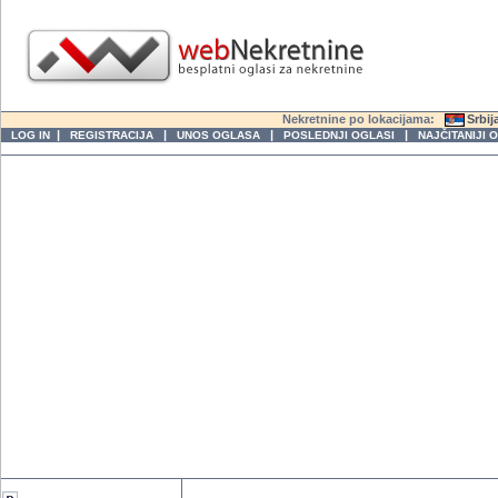
Nekretnine po lokacijama:
Srbij
|
|
|
|
LOG IN
REGISTRACIJA
UNOS OGLASA
POSLEDNJI OGLASI
NAJČITANIJI 