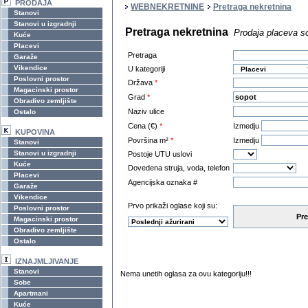
PRODAJA
WEBNEKRETNINE
Pretraga nekretnina
Stanovi
Stanovi u izgradnji
Pretraga nekretnina
Prodaja placeva s
Kuće
Placevi
Pretraga
Garaže
Vikendice
U kategoriji
Poslovni prostor
Država
*
Magacinski prostor
Grad
*
Obradivo zemljište
Naziv ulice
Ostalo
Cena (€)
*
Izmedju
KUPOVINA
Površina m²
*
Izmedju
Stanovi
Stanovi u izgradnji
Postoje UTU uslovi
Kuće
Dovedena struja, voda, telefon
Placevi
Agencijska oznaka #
Garaže
Vikendice
Prvo prikaži oglase koji su:
Poslovni prostor
Pre
Magacinski prostor
Obradivo zemljište
Ostalo
IZNAJMLJIVANJE
Stanovi
Nema unetih oglasa za ovu kategoriju!!!
Sobe
Apartmani
Kuće