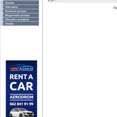
ŠID -
Garaže
Vikendice
Og
Poslovni prostor
Magacinski prostor
Obradivo zemljište
Ostalo