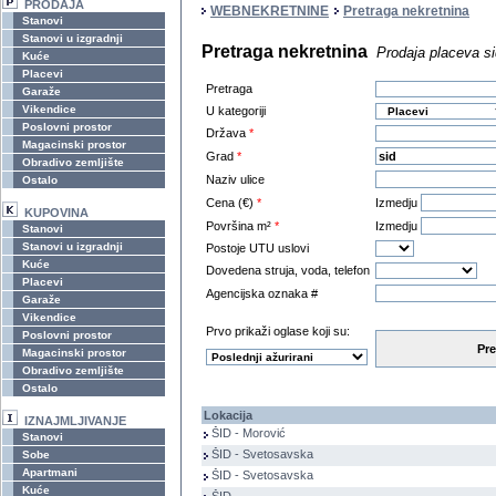
PRODAJA
WEBNEKRETNINE
Pretraga nekretnina
Stanovi
Stanovi u izgradnji
Pretraga nekretnina
Prodaja placeva si
Kuće
Placevi
Pretraga
Garaže
Vikendice
U kategoriji
Poslovni prostor
Država
*
Magacinski prostor
Grad
*
Obradivo zemljište
Naziv ulice
Ostalo
Cena (€)
*
Izmedju
KUPOVINA
Površina m²
*
Izmedju
Stanovi
Stanovi u izgradnji
Postoje UTU uslovi
Kuće
Dovedena struja, voda, telefon
Placevi
Agencijska oznaka #
Garaže
Vikendice
Prvo prikaži oglase koji su:
Poslovni prostor
Pre
Magacinski prostor
Obradivo zemljište
Ostalo
Lokacija
IZNAJMLJIVANJE
ŠID - Morović
Stanovi
ŠID - Svetosavska
Sobe
Apartmani
ŠID - Svetosavska
Kuće