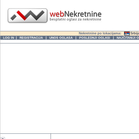
Nekretnine po lokacijama:
Srbij
|
|
|
|
LOG IN
REGISTRACIJA
UNOS OGLASA
POSLEDNJI OGLASI
NAJČITANIJI 