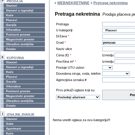
PRODAJA
WEBNEKRETNINE
Pretraga nekretnina
Stanovi
Stanovi u izgradnji
Pretraga nekretnina
Prodaja placeva p
Kuće
Placevi
Pretraga
Garaže
Vikendice
U kategoriji
Poslovni prostor
Država
*
Magacinski prostor
Grad
*
Obradivo zemljište
Naziv ulice
Ostalo
Cena (€)
*
Izmedju
KUPOVINA
Površina m²
*
Izmedju
Stanovi
Stanovi u izgradnji
Postoje UTU uslovi
Kuće
Dovedena struja, voda, telefon
Placevi
Agencijska oznaka #
Garaže
Vikendice
Prvo prikaži oglase koji su:
Poslovni prostor
Pre
Magacinski prostor
Obradivo zemljište
Ostalo
IZNAJMLJIVANJE
Stanovi
Nema unetih oglasa za ovu kategoriju!!!
Sobe
Apartmani
Kuće