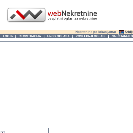
Nekretnine po lokacijama:
Srbij
|
|
|
|
LOG IN
REGISTRACIJA
UNOS OGLASA
POSLEDNJI OGLASI
NAJČITANIJI 