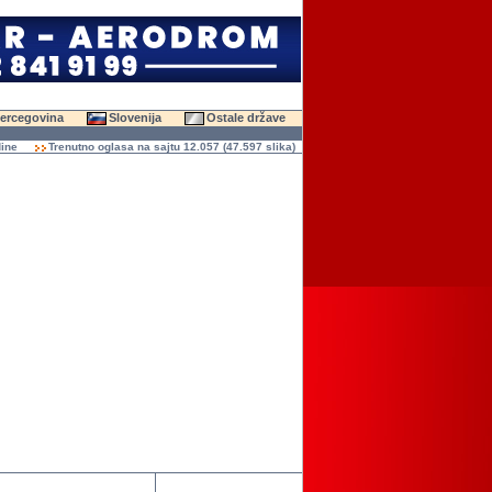
Hercegovina
Slovenija
Ostale države
Trenutno oglasa na sajtu 12.057 (47.597 slika)
Ukupno čitanja oglasa 136.927.547