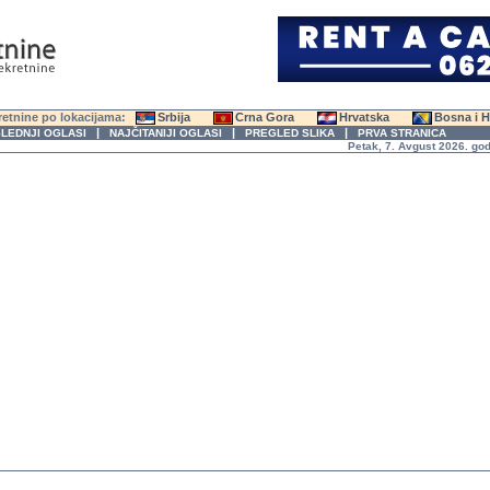
etnine po lokacijama:
Srbija
Crna Gora
Hrvatska
Bosna i 
|
|
|
LEDNJI OGLASI
NAJČITANIJI OGLASI
PREGLED SLIKA
PRVA STRANICA
Petak, 7. Avgust 2026. godine