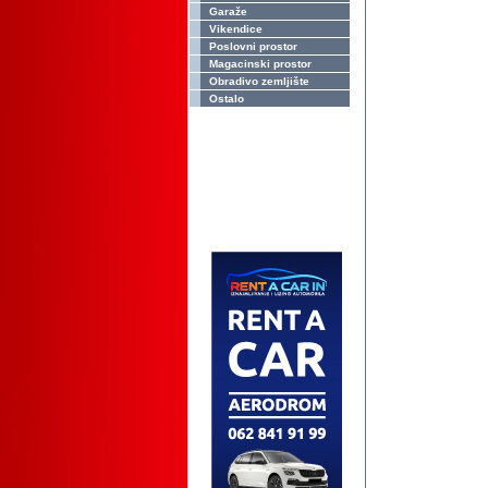
Garaže
Vikendice
Poslovni prostor
Magacinski prostor
Obradivo zemljište
Ostalo