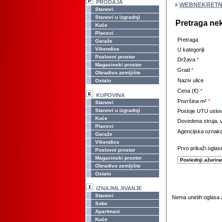
PRODAJA
WEBNEKRETN
Stanovi
Stanovi u izgradnji
Pretraga ne
Kuće
Placevi
Pretraga
Garaže
Vikendice
U kategoriji
Poslovni prostor
Država
*
Magacinski prostor
Grad
*
Obradivo zemljište
Naziv ulice
Ostalo
Cena (€)
*
KUPOVINA
Površina m²
*
Stanovi
Stanovi u izgradnji
Postoje UTU uslov
Kuće
Dovedena struja, v
Placevi
Agencijska oznak
Garaže
Vikendice
Prvo prikaži oglase
Poslovni prostor
Magacinski prostor
Obradivo zemljište
Ostalo
IZNAJMLJIVANJE
Stanovi
Nema unetih oglasa z
Sobe
Apartmani
Kuće