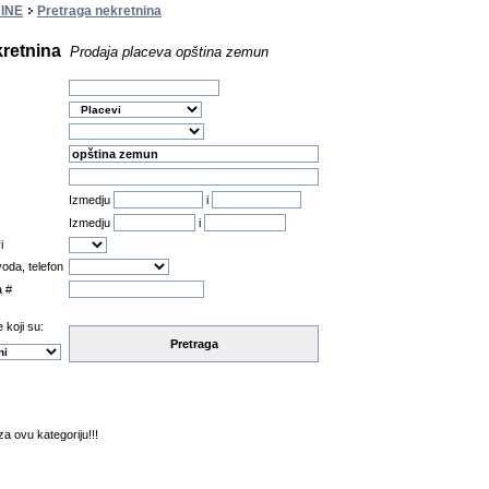
INE
Pretraga nekretnina
kretnina
Prodaja placeva opština zemun
Izmedju
i
Izmedju
i
i
oda, telefon
a #
 koji su:
Pretraga
a ovu kategoriju!!!