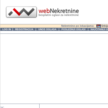
Nekretnine po lokacijama:
Srbij
|
|
|
|
LOG IN
REGISTRACIJA
UNOS OGLASA
POSLEDNJI OGLASI
NAJČITANIJI 