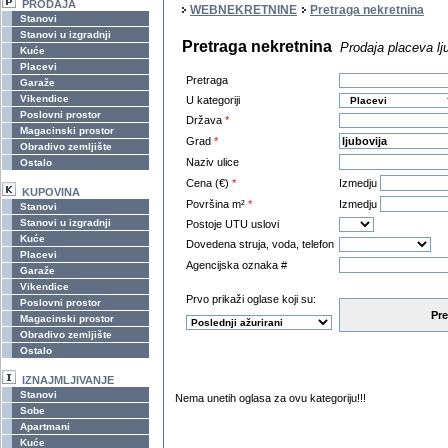
PRODAJA
WEBNEKRETNINE
Pretraga nekretnina
Stanovi
Stanovi u izgradnji
Pretraga nekretnina
Prodaja placeva lj
Kuće
Placevi
Pretraga
Garaže
Vikendice
U kategoriji
Poslovni prostor
Država
*
Magacinski prostor
Grad
*
Obradivo zemljište
Naziv ulice
Ostalo
Cena (€)
*
Izmedju
KUPOVINA
Površina m²
*
Izmedju
Stanovi
Stanovi u izgradnji
Postoje UTU uslovi
Kuće
Dovedena struja, voda, telefon
Placevi
Agencijska oznaka #
Garaže
Vikendice
Prvo prikaži oglase koji su:
Poslovni prostor
Pre
Magacinski prostor
Obradivo zemljište
Ostalo
IZNAJMLJIVANJE
Stanovi
Nema unetih oglasa za ovu kategoriju!!!
Sobe
Apartmani
Kuće