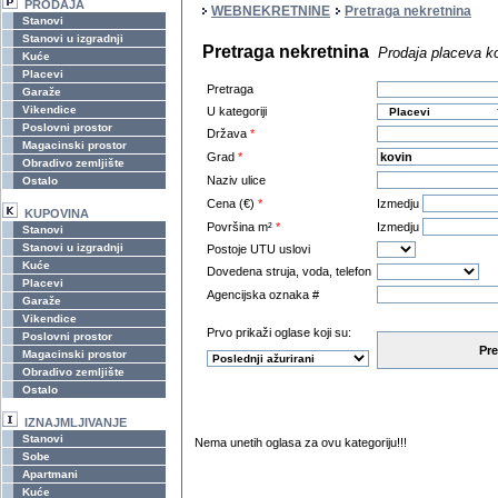
PRODAJA
WEBNEKRETNINE
Pretraga nekretnina
Stanovi
Stanovi u izgradnji
Pretraga nekretnina
Prodaja placeva k
Kuće
Placevi
Pretraga
Garaže
Vikendice
U kategoriji
Poslovni prostor
Država
*
Magacinski prostor
Grad
*
Obradivo zemljište
Naziv ulice
Ostalo
Cena (€)
*
Izmedju
KUPOVINA
Površina m²
*
Izmedju
Stanovi
Stanovi u izgradnji
Postoje UTU uslovi
Kuće
Dovedena struja, voda, telefon
Placevi
Agencijska oznaka #
Garaže
Vikendice
Prvo prikaži oglase koji su:
Poslovni prostor
Pre
Magacinski prostor
Obradivo zemljište
Ostalo
IZNAJMLJIVANJE
Stanovi
Nema unetih oglasa za ovu kategoriju!!!
Sobe
Apartmani
Kuće