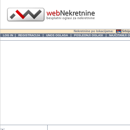
Nekretnine po lokacijama:
Srbij
|
|
|
|
LOG IN
REGISTRACIJA
UNOS OGLASA
POSLEDNJI OGLASI
NAJČITANIJI 