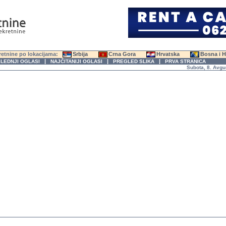
etnine po lokacijama:
Srbija
Crna Gora
Hrvatska
Bosna i 
|
|
|
LEDNJI OGLASI
NAJČITANIJI OGLASI
PREGLED SLIKA
PRVA STRANICA
Subota, 8. Avgust 