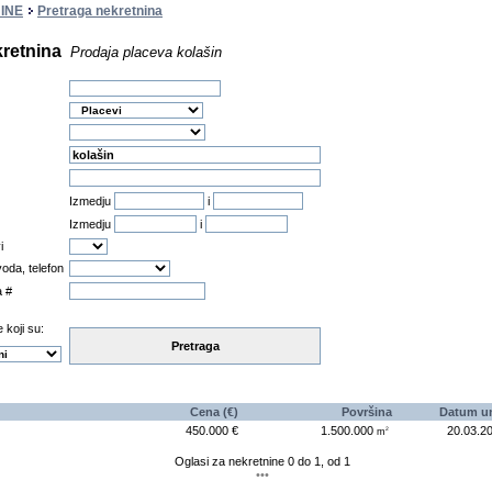
INE
Pretraga nekretnina
kretnina
Prodaja placeva kolašin
Izmedju
i
Izmedju
i
i
oda, telefon
a #
 koji su:
Pretraga
Cena (€)
Površina
Datum u
450.000 €
1.500.000
20.03.2
2
m
Oglasi za nekretnine 0 do 1, od 1
•••