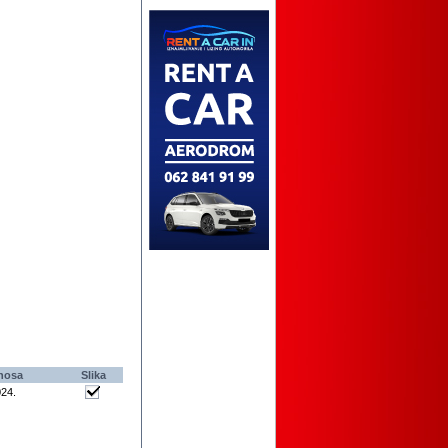
nosa
Slika
024
.