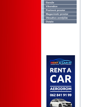
Garaže
Vikendice
Poslovni prostor
Magacinski prostor
Obradivo zemljište
Ostalo