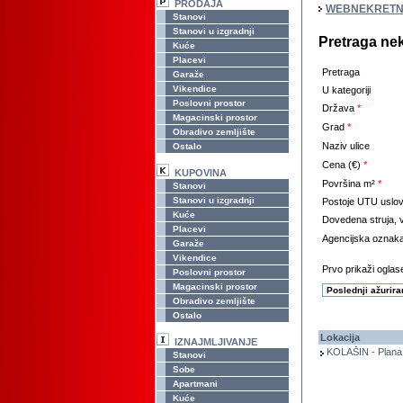
PRODAJA
WEBNEKRETN
Stanovi
Stanovi u izgradnji
Pretraga ne
Kuće
Placevi
Pretraga
Garaže
Vikendice
U kategoriji
Poslovni prostor
Država
*
Magacinski prostor
Grad
*
Obradivo zemljište
Naziv ulice
Ostalo
Cena (€)
*
KUPOVINA
Površina m²
*
Stanovi
Stanovi u izgradnji
Postoje UTU uslov
Kuće
Dovedena struja, v
Placevi
Agencijska oznak
Garaže
Vikendice
Prvo prikaži oglase
Poslovni prostor
Magacinski prostor
Obradivo zemljište
Ostalo
Lokacija
IZNAJMLJIVANJE
KOLAŠIN - Plana
Stanovi
Sobe
Apartmani
Kuće