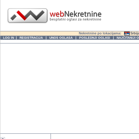
Nekretnine po lokacijama:
Srbij
|
|
|
|
LOG IN
REGISTRACIJA
UNOS OGLASA
POSLEDNJI OGLASI
NAJČITANIJI 