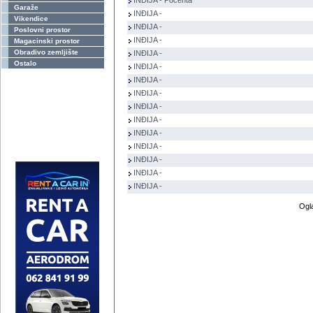
INĐIJA - Počenta
Garaže
INĐIJA -
Vikendice
INĐIJA -
Poslovni prostor
INĐIJA -
Magacinski prostor
Obradivo zemljište
INĐIJA -
Ostalo
INĐIJA -
INĐIJA -
INĐIJA -
INĐIJA -
INĐIJA -
INĐIJA -
INĐIJA -
INĐIJA -
INĐIJA -
INĐIJA -
Ogl