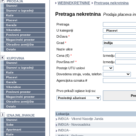
PRODAJA
WEBNEKRETNINE
Pretraga nekretnina
Stanovi
Stanovi u izgradnji
Pretraga nekretnina
Prodaja placeva in
Kuće
Placevi
Pretraga
Garaže
Vikendice
U kategoriji
Poslovni prostor
Država
*
Magacinski prostor
Grad
*
Obradivo zemljište
Naziv ulice
Ostalo
Cena (€)
*
Izmedju
KUPOVINA
Površina m²
*
Izmedju
Stanovi
Stanovi u izgradnji
Postoje UTU uslovi
Kuće
Dovedena struja, voda, telefon
Placevi
Agencijska oznaka #
Garaže
Vikendice
Prvo prikaži oglase koji su:
Poslovni prostor
Pre
Magacinski prostor
Obradivo zemljište
Ostalo
Lokacija
IZNAJMLJIVANJE
INĐIJA - Vikend Naselje Janda
Stanovi
INĐIJA - Novosadska
Sobe
Apartmani
INĐIJA -
Kuće