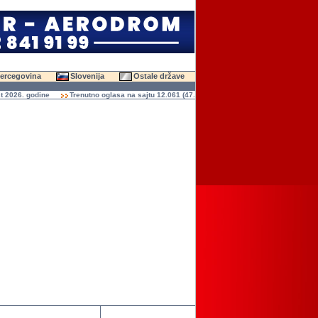
Hercegovina
Slovenija
Ostale države
026. godine
Trenutno oglasa na sajtu 12.061 (47.621 slika)
Ukupno čitanja oglasa 