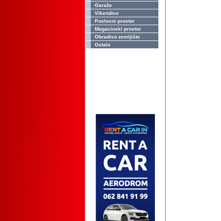
Garaže
Vikendice
Poslovni prostor
Magacinski prostor
Obradivo zemljište
Ostalo