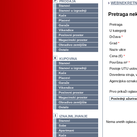
PRODAJA
WEBNEKRETN
Stanovi
Stanovi u izgradnji
Pretraga ne
Kuće
Placevi
Pretraga
Garaže
Vikendice
U kategoriji
Poslovni prostor
Država
*
Magacinski prostor
Grad
*
Obradivo zemljište
Naziv ulice
Ostalo
Cena (€)
*
KUPOVINA
Površina m²
*
Stanovi
Stanovi u izgradnji
Postoje UTU uslov
Kuće
Dovedena struja, v
Placevi
Agencijska oznak
Garaže
Vikendice
Prvo prikaži oglase
Poslovni prostor
Magacinski prostor
Obradivo zemljište
Ostalo
IZNAJMLJIVANJE
Stanovi
Nema unetih oglasa z
Sobe
Apartmani
Kuće