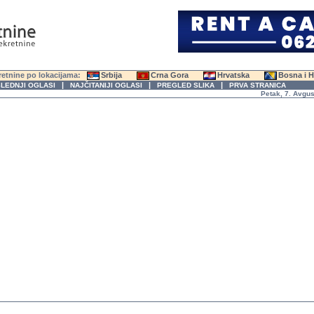
etnine po lokacijama:
Srbija
Crna Gora
Hrvatska
Bosna i 
|
|
|
LEDNJI OGLASI
NAJČITANIJI OGLASI
PREGLED SLIKA
PRVA STRANICA
Petak, 7. Avgust 2