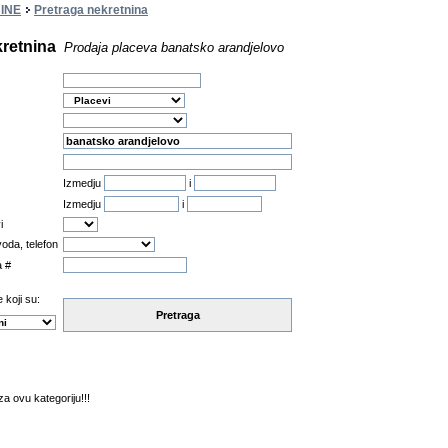
INE
Pretraga nekretnina
kretnina
Prodaja placeva banatsko arandjelovo
Izmedju
i
Izmedju
i
i
oda, telefon
a #
 koji su:
Pretraga
a ovu kategoriju!!!