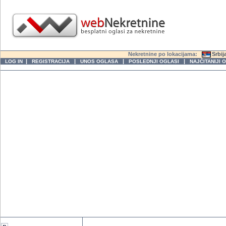
Nekretnine po lokacijama:
Srbij
|
|
|
|
LOG IN
REGISTRACIJA
UNOS OGLASA
POSLEDNJI OGLASI
NAJČITANIJI 