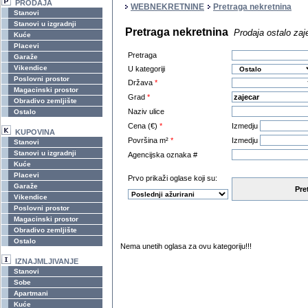
PRODAJA
WEBNEKRETNINE
Pretraga nekretnina
Stanovi
Stanovi u izgradnji
Pretraga nekretnina
Prodaja ostalo zaj
Kuće
Placevi
Pretraga
Garaže
Vikendice
U kategoriji
Poslovni prostor
Država
*
Magacinski prostor
Grad
*
Obradivo zemljište
Naziv ulice
Ostalo
Cena (€)
*
Izmedju
KUPOVINA
Površina m²
*
Izmedju
Stanovi
Stanovi u izgradnji
Agencijska oznaka #
Kuće
Placevi
Prvo prikaži oglase koji su:
Garaže
Pre
Vikendice
Poslovni prostor
Magacinski prostor
Obradivo zemljište
Ostalo
Nema unetih oglasa za ovu kategoriju!!!
IZNAJMLJIVANJE
Stanovi
Sobe
Apartmani
Kuće