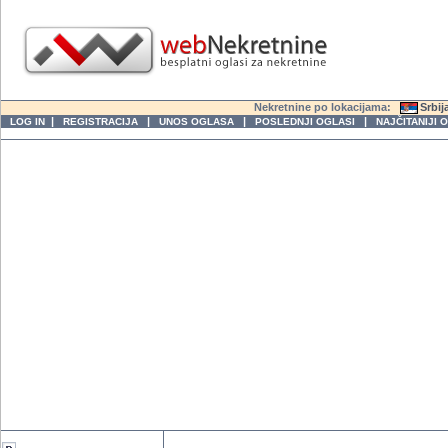
Nekretnine po lokacijama:
Srbij
|
|
|
|
LOG IN
REGISTRACIJA
UNOS OGLASA
POSLEDNJI OGLASI
NAJČITANIJI 