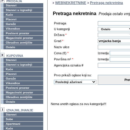
PRODAJA
WEBNEKRETNINE
Pretraga nekretnina
Stanovi
Stanovi u izgradnji
Pretraga nekretnina
Prodaja ostalo vrn
Kuće
Placevi
Pretraga
Garaže
Vikendice
U kategoriji
Poslovni prostor
Država
*
Magacinski prostor
Grad
*
Obradivo zemljište
Naziv ulice
Ostalo
Cena (€)
*
Izmedju
KUPOVINA
Površina m²
*
Izmedju
Stanovi
Stanovi u izgradnji
Agencijska oznaka #
Kuće
Placevi
Prvo prikaži oglase koji su:
Garaže
Pre
Vikendice
Poslovni prostor
Magacinski prostor
Obradivo zemljište
Ostalo
Nema unetih oglasa za ovu kategoriju!!!
IZNAJMLJIVANJE
Stanovi
Sobe
Apartmani
Kuće