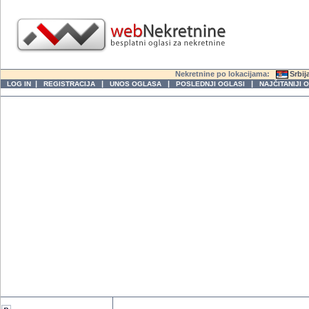
Nekretnine po lokacijama:
Srbij
|
|
|
|
LOG IN
REGISTRACIJA
UNOS OGLASA
POSLEDNJI OGLASI
NAJČITANIJI 