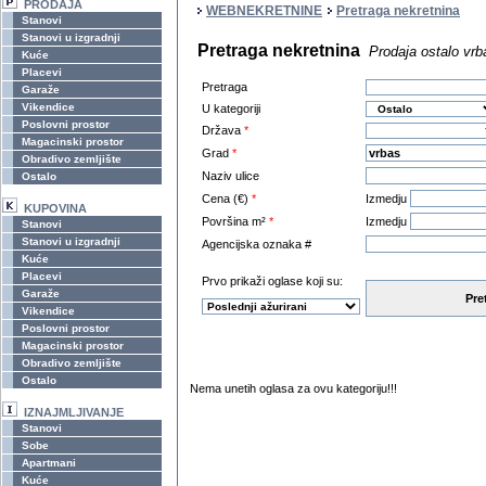
PRODAJA
WEBNEKRETNINE
Pretraga nekretnina
Stanovi
Stanovi u izgradnji
Pretraga nekretnina
Prodaja ostalo vrb
Kuće
Placevi
Pretraga
Garaže
Vikendice
U kategoriji
Poslovni prostor
Država
*
Magacinski prostor
Grad
*
Obradivo zemljište
Naziv ulice
Ostalo
Cena (€)
*
Izmedju
KUPOVINA
Površina m²
*
Izmedju
Stanovi
Stanovi u izgradnji
Agencijska oznaka #
Kuće
Placevi
Prvo prikaži oglase koji su:
Garaže
Pre
Vikendice
Poslovni prostor
Magacinski prostor
Obradivo zemljište
Ostalo
Nema unetih oglasa za ovu kategoriju!!!
IZNAJMLJIVANJE
Stanovi
Sobe
Apartmani
Kuće