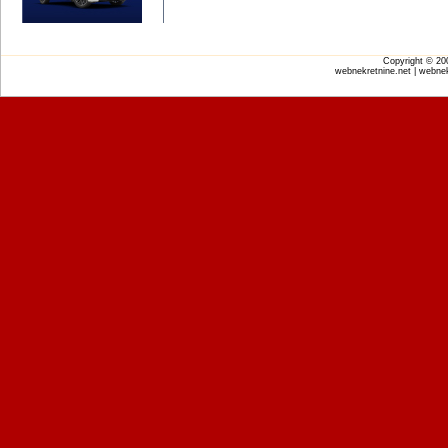
Copyright © 2
webnekretnine.net | webnek