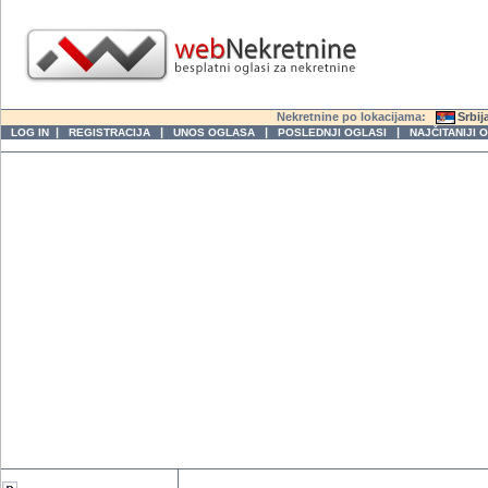
Nekretnine po lokacijama:
Srbij
|
|
|
|
LOG IN
REGISTRACIJA
UNOS OGLASA
POSLEDNJI OGLASI
NAJČITANIJI 