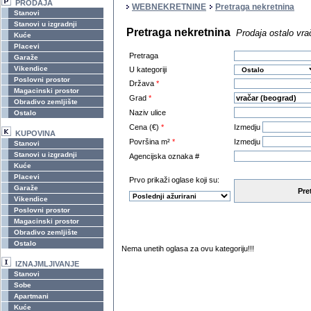
PRODAJA
WEBNEKRETNINE
Pretraga nekretnina
Stanovi
Stanovi u izgradnji
Pretraga nekretnina
Prodaja ostalo vra
Kuće
Placevi
Pretraga
Garaže
Vikendice
U kategoriji
Poslovni prostor
Država
*
Magacinski prostor
Grad
*
Obradivo zemljište
Naziv ulice
Ostalo
Cena (€)
*
Izmedju
KUPOVINA
Površina m²
*
Izmedju
Stanovi
Stanovi u izgradnji
Agencijska oznaka #
Kuće
Placevi
Prvo prikaži oglase koji su:
Garaže
Pre
Vikendice
Poslovni prostor
Magacinski prostor
Obradivo zemljište
Ostalo
Nema unetih oglasa za ovu kategoriju!!!
IZNAJMLJIVANJE
Stanovi
Sobe
Apartmani
Kuće