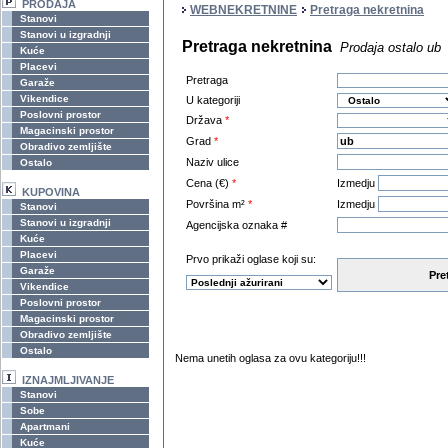
PRODAJA
WEBNEKRETNINE
Pretraga nekretnina
Stanovi
Stanovi u izgradnji
Pretraga nekretnina
Prodaja ostalo ub
Kuće
Placevi
Pretraga
Garaže
Vikendice
U kategoriji
Poslovni prostor
Država
*
Magacinski prostor
Grad
*
Obradivo zemljište
Naziv ulice
Ostalo
Cena (€)
*
Izmedju
KUPOVINA
Površina m²
*
Izmedju
Stanovi
Stanovi u izgradnji
Agencijska oznaka #
Kuće
Placevi
Prvo prikaži oglase koji su:
Garaže
Pre
Vikendice
Poslovni prostor
Magacinski prostor
Obradivo zemljište
Ostalo
Nema unetih oglasa za ovu kategoriju!!!
IZNAJMLJIVANJE
Stanovi
Sobe
Apartmani
Kuće