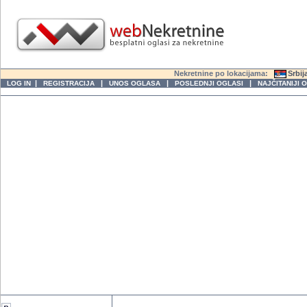
Nekretnine po lokacijama:
Srbij
|
|
|
|
LOG IN
REGISTRACIJA
UNOS OGLASA
POSLEDNJI OGLASI
NAJČITANIJI 