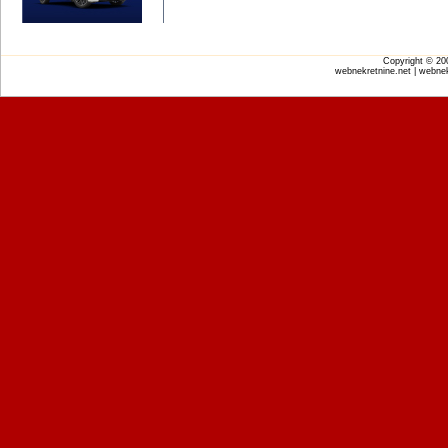
Copyright © 2
webnekretnine.net | webnek