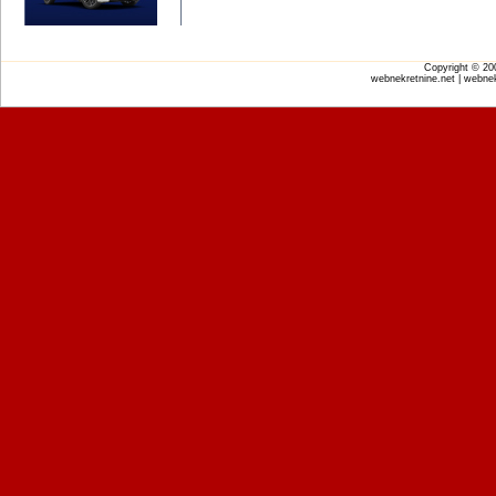
Copyright © 2
webnekretnine.net | webnek