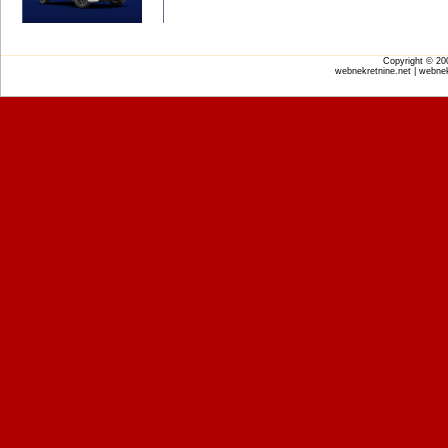
Copyright © 2
webnekretnine.net | webnek