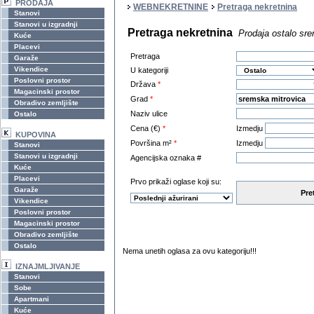
PRODAJA
WEBNEKRETNINE
Pretraga nekretnina
Stanovi
Stanovi u izgradnji
Pretraga nekretnina
Prodaja ostalo sr
Kuće
Placevi
Pretraga
Garaže
Vikendice
U kategoriji
Poslovni prostor
Država
*
Magacinski prostor
Grad
*
Obradivo zemljište
Naziv ulice
Ostalo
Cena (€)
*
Izmedju
KUPOVINA
Površina m²
*
Izmedju
Stanovi
Stanovi u izgradnji
Agencijska oznaka #
Kuće
Placevi
Prvo prikaži oglase koji su:
Garaže
Pre
Vikendice
Poslovni prostor
Magacinski prostor
Obradivo zemljište
Ostalo
Nema unetih oglasa za ovu kategoriju!!!
IZNAJMLJIVANJE
Stanovi
Sobe
Apartmani
Kuće