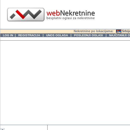
Nekretnine po lokacijama:
Srbij
|
|
|
|
LOG IN
REGISTRACIJA
UNOS OGLASA
POSLEDNJI OGLASI
NAJČITANIJI 