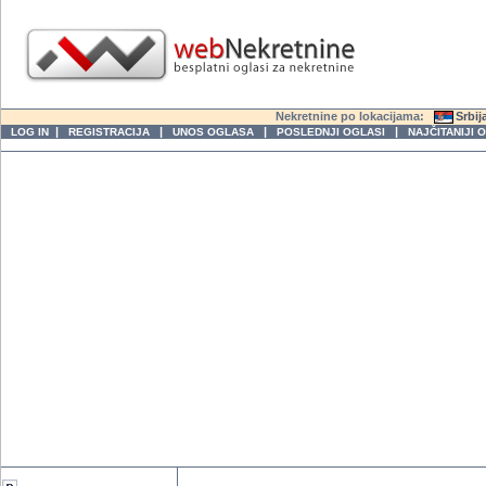
Nekretnine po lokacijama:
Srbij
|
|
|
|
LOG IN
REGISTRACIJA
UNOS OGLASA
POSLEDNJI OGLASI
NAJČITANIJI 