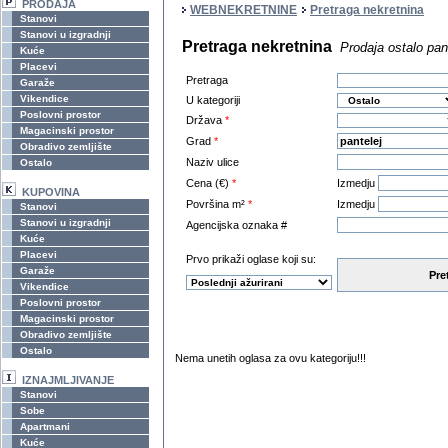
PRODAJA
WEBNEKRETNINE
Pretraga nekretnina
Stanovi
Stanovi u izgradnji
Pretraga nekretnina
Prodaja ostalo pan
Kuće
Placevi
Pretraga
Garaže
Vikendice
U kategoriji
Poslovni prostor
Država
*
Magacinski prostor
Grad
*
Obradivo zemljište
Naziv ulice
Ostalo
Cena (€)
*
Izmedju
KUPOVINA
Površina m²
*
Izmedju
Stanovi
Stanovi u izgradnji
Agencijska oznaka #
Kuće
Placevi
Prvo prikaži oglase koji su:
Garaže
Pre
Vikendice
Poslovni prostor
Magacinski prostor
Obradivo zemljište
Ostalo
Nema unetih oglasa za ovu kategoriju!!!
IZNAJMLJIVANJE
Stanovi
Sobe
Apartmani
Kuće