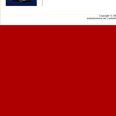
Copyright © 2
webnekretnine.net | webnek