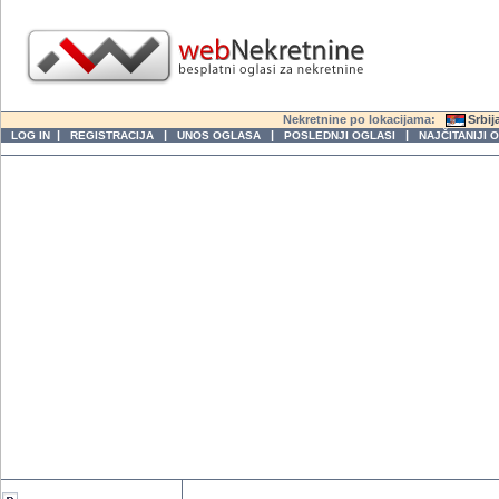
Nekretnine po lokacijama:
Srbij
|
|
|
|
LOG IN
REGISTRACIJA
UNOS OGLASA
POSLEDNJI OGLASI
NAJČITANIJI 