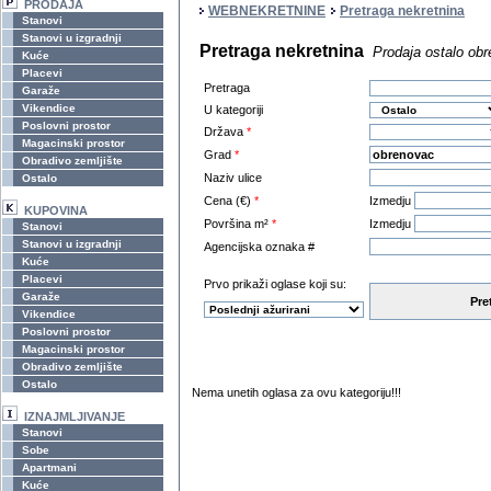
PRODAJA
WEBNEKRETNINE
Pretraga nekretnina
Stanovi
Stanovi u izgradnji
Pretraga nekretnina
Prodaja ostalo ob
Kuće
Placevi
Pretraga
Garaže
Vikendice
U kategoriji
Poslovni prostor
Država
*
Magacinski prostor
Grad
*
Obradivo zemljište
Naziv ulice
Ostalo
Cena (€)
*
Izmedju
KUPOVINA
Površina m²
*
Izmedju
Stanovi
Stanovi u izgradnji
Agencijska oznaka #
Kuće
Placevi
Prvo prikaži oglase koji su:
Garaže
Pre
Vikendice
Poslovni prostor
Magacinski prostor
Obradivo zemljište
Ostalo
Nema unetih oglasa za ovu kategoriju!!!
IZNAJMLJIVANJE
Stanovi
Sobe
Apartmani
Kuće