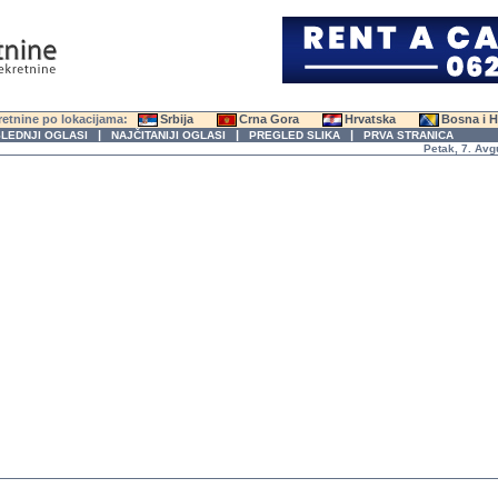
etnine po lokacijama:
Srbija
Crna Gora
Hrvatska
Bosna i 
|
|
|
LEDNJI OGLASI
NAJČITANIJI OGLASI
PREGLED SLIKA
PRVA STRANICA
Petak, 7. Avgust 