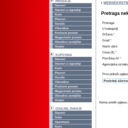
PRODAJA
WEBNEKRETN
Stanovi
Stanovi u izgradnji
Pretraga ne
Kuće
Placevi
Pretraga
Garaže
Vikendice
U kategoriji
Poslovni prostor
Država
*
Magacinski prostor
Grad
*
Obradivo zemljište
Naziv ulice
Ostalo
Cena (€)
*
KUPOVINA
Površina m²
*
Stanovi
Stanovi u izgradnji
Agencijska oznak
Kuće
Placevi
Prvo prikaži oglase
Garaže
Vikendice
Poslovni prostor
Magacinski prostor
Obradivo zemljište
Ostalo
Nema unetih oglasa z
IZNAJMLJIVANJE
Stanovi
Sobe
Apartmani
Kuće