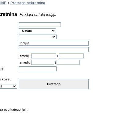
INE
Pretraga nekretnina
kretnina
Prodaja ostalo indjija
Izmedju
i
Izmedju
i
a #
 koji su:
Pretraga
a ovu kategoriju!!!