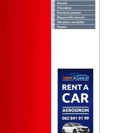
Garaže
Vikendice
Poslovni prostor
Magacinski prostor
Obradivo zemljište
Ostalo