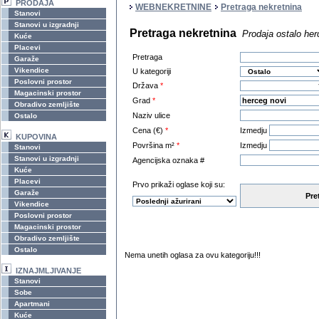
PRODAJA
WEBNEKRETNINE
Pretraga nekretnina
Stanovi
Stanovi u izgradnji
Pretraga nekretnina
Prodaja ostalo her
Kuće
Placevi
Pretraga
Garaže
Vikendice
U kategoriji
Poslovni prostor
Država
*
Magacinski prostor
Grad
*
Obradivo zemljište
Naziv ulice
Ostalo
Cena (€)
*
Izmedju
KUPOVINA
Površina m²
*
Izmedju
Stanovi
Stanovi u izgradnji
Agencijska oznaka #
Kuće
Placevi
Prvo prikaži oglase koji su:
Garaže
Pre
Vikendice
Poslovni prostor
Magacinski prostor
Obradivo zemljište
Ostalo
Nema unetih oglasa za ovu kategoriju!!!
IZNAJMLJIVANJE
Stanovi
Sobe
Apartmani
Kuće