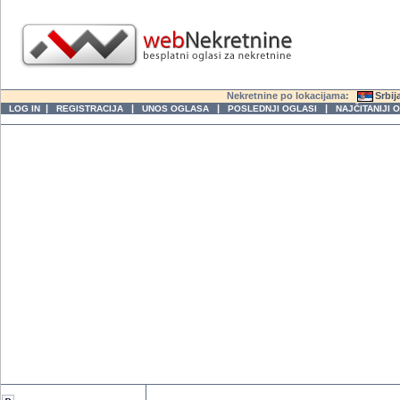
Nekretnine po lokacijama:
Srbij
|
|
|
|
LOG IN
REGISTRACIJA
UNOS OGLASA
POSLEDNJI OGLASI
NAJČITANIJI 