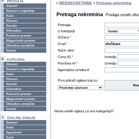
PRODAJA
WEBNEKRETNINE
Pretraga nekretnina
Stanovi
Stanovi u izgradnji
Pretraga nekretnina
Prodaja ostalo div
Kuće
Placevi
Pretraga
Garaže
Vikendice
U kategoriji
Poslovni prostor
Država
*
Magacinski prostor
Grad
*
Obradivo zemljište
Naziv ulice
Ostalo
Cena (€)
*
Izmedju
KUPOVINA
Površina m²
*
Izmedju
Stanovi
Stanovi u izgradnji
Agencijska oznaka #
Kuće
Placevi
Prvo prikaži oglase koji su:
Garaže
Pre
Vikendice
Poslovni prostor
Magacinski prostor
Obradivo zemljište
Ostalo
Nema unetih oglasa za ovu kategoriju!!!
IZNAJMLJIVANJE
Stanovi
Sobe
Apartmani
Kuće