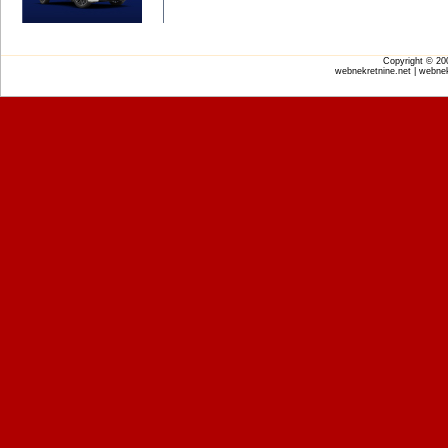
Copyright © 2
webnekretnine.net | webnek