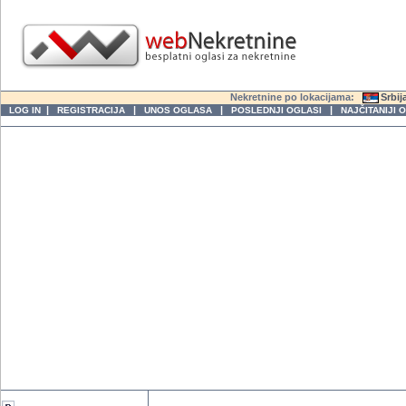
Nekretnine po lokacijama:
Srbij
|
|
|
|
LOG IN
REGISTRACIJA
UNOS OGLASA
POSLEDNJI OGLASI
NAJČITANIJI 