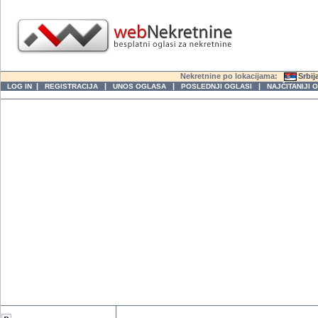
Nekretnine po lokacijama:
Srbij
|
|
|
|
LOG IN
REGISTRACIJA
UNOS OGLASA
POSLEDNJI OGLASI
NAJČITANIJI 