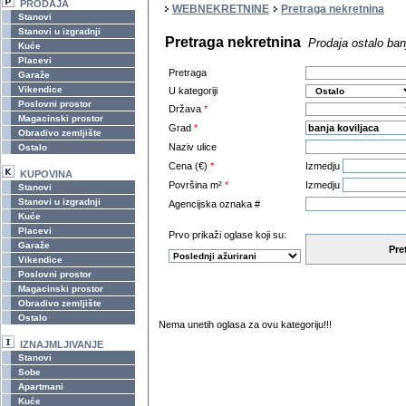
PRODAJA
WEBNEKRETNINE
Pretraga nekretnina
Stanovi
Stanovi u izgradnji
Pretraga nekretnina
Prodaja ostalo ban
Kuće
Placevi
Pretraga
Garaže
Vikendice
U kategoriji
Poslovni prostor
Država
*
Magacinski prostor
Grad
*
Obradivo zemljište
Naziv ulice
Ostalo
Cena (€)
*
Izmedju
KUPOVINA
Površina m²
*
Izmedju
Stanovi
Stanovi u izgradnji
Agencijska oznaka #
Kuće
Placevi
Prvo prikaži oglase koji su:
Garaže
Pre
Vikendice
Poslovni prostor
Magacinski prostor
Obradivo zemljište
Ostalo
Nema unetih oglasa za ovu kategoriju!!!
IZNAJMLJIVANJE
Stanovi
Sobe
Apartmani
Kuće