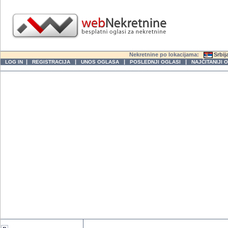
Nekretnine po lokacijama:
Srbij
|
|
|
|
LOG IN
REGISTRACIJA
UNOS OGLASA
POSLEDNJI OGLASI
NAJČITANIJI 