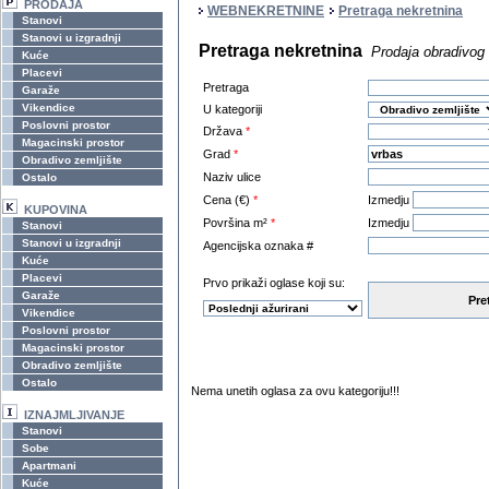
PRODAJA
WEBNEKRETNINE
Pretraga nekretnina
Stanovi
Stanovi u izgradnji
Pretraga nekretnina
Prodaja obradivog 
Kuće
Placevi
Pretraga
Garaže
Vikendice
U kategoriji
Poslovni prostor
Država
*
Magacinski prostor
Grad
*
Obradivo zemljište
Naziv ulice
Ostalo
Cena (€)
*
Izmedju
KUPOVINA
Površina m²
*
Izmedju
Stanovi
Stanovi u izgradnji
Agencijska oznaka #
Kuće
Placevi
Prvo prikaži oglase koji su:
Garaže
Pre
Vikendice
Poslovni prostor
Magacinski prostor
Obradivo zemljište
Ostalo
Nema unetih oglasa za ovu kategoriju!!!
IZNAJMLJIVANJE
Stanovi
Sobe
Apartmani
Kuće