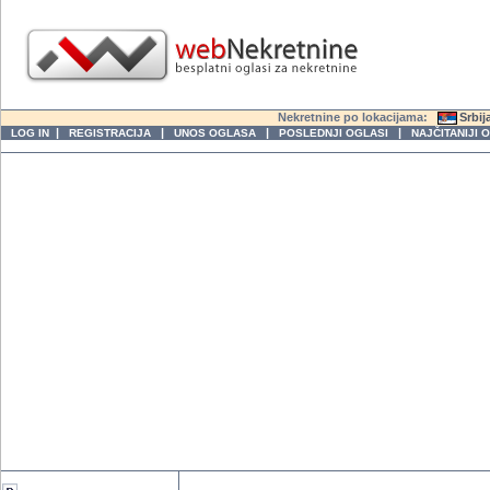
Nekretnine po lokacijama:
Srbij
|
|
|
|
LOG IN
REGISTRACIJA
UNOS OGLASA
POSLEDNJI OGLASI
NAJČITANIJI 