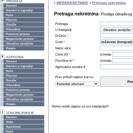
PRODAJA
WEBNEKRETNINE
Pretraga nekretnina
Stanovi
Stanovi u izgradnji
Pretraga nekretnina
Prodaja obradivog
Kuće
Placevi
Pretraga
Garaže
Vikendice
U kategoriji
Poslovni prostor
Država
*
Magacinski prostor
Grad
*
Obradivo zemljište
Naziv ulice
Ostalo
Cena (€)
*
Izmedju
KUPOVINA
Površina m²
*
Izmedju
Stanovi
Stanovi u izgradnji
Agencijska oznaka #
Kuće
Placevi
Prvo prikaži oglase koji su:
Garaže
Pre
Vikendice
Poslovni prostor
Magacinski prostor
Obradivo zemljište
Ostalo
Nema unetih oglasa za ovu kategoriju!!!
IZNAJMLJIVANJE
Stanovi
Sobe
Apartmani
Kuće