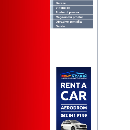
Garaže
Vikendice
Poslovni prostor
Magacinski prostor
Obradivo zemljište
Ostalo