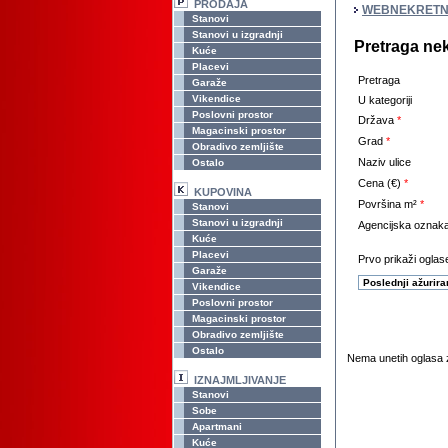
PRODAJA
WEBNEKRETN
Stanovi
Stanovi u izgradnji
Pretraga ne
Kuće
Placevi
Pretraga
Garaže
Vikendice
U kategoriji
Poslovni prostor
Država
*
Magacinski prostor
Grad
*
Obradivo zemljište
Naziv ulice
Ostalo
Cena (€)
*
KUPOVINA
Površina m²
*
Stanovi
Stanovi u izgradnji
Agencijska oznak
Kuće
Placevi
Prvo prikaži oglase
Garaže
Vikendice
Poslovni prostor
Magacinski prostor
Obradivo zemljište
Ostalo
Nema unetih oglasa z
IZNAJMLJIVANJE
Stanovi
Sobe
Apartmani
Kuće