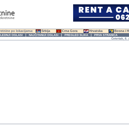
etnine po lokacijama:
Srbija
Crna Gora
Hrvatska
Bosna i 
|
|
|
LEDNJI OGLASI
NAJČITANIJI OGLASI
PREGLED SLIKA
PRVA STRANICA
Četvrtak, 6. Avg