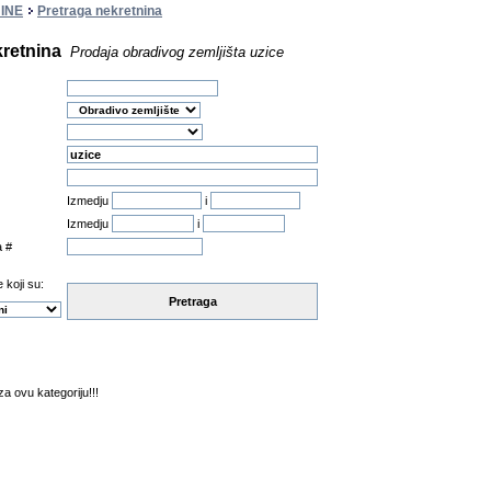
INE
Pretraga nekretnina
kretnina
Prodaja obradivog zemljišta uzice
Izmedju
i
Izmedju
i
a #
 koji su:
Pretraga
a ovu kategoriju!!!