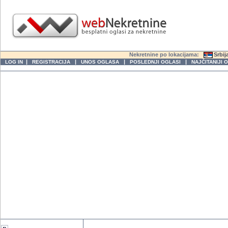
Nekretnine po lokacijama:
Srbij
|
|
|
|
LOG IN
REGISTRACIJA
UNOS OGLASA
POSLEDNJI OGLASI
NAJČITANIJI 