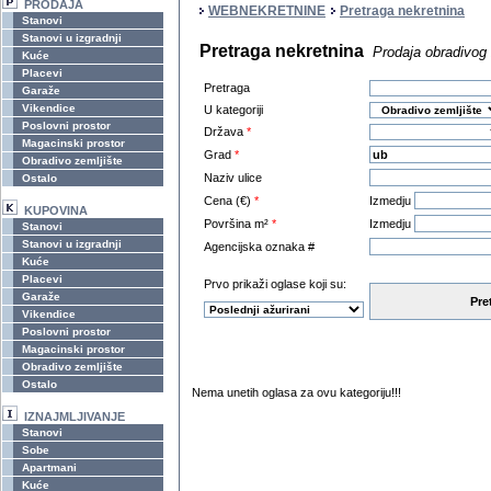
PRODAJA
WEBNEKRETNINE
Pretraga nekretnina
Stanovi
Stanovi u izgradnji
Pretraga nekretnina
Prodaja obradivog 
Kuće
Placevi
Pretraga
Garaže
Vikendice
U kategoriji
Poslovni prostor
Država
*
Magacinski prostor
Grad
*
Obradivo zemljište
Naziv ulice
Ostalo
Cena (€)
*
Izmedju
KUPOVINA
Površina m²
*
Izmedju
Stanovi
Stanovi u izgradnji
Agencijska oznaka #
Kuće
Placevi
Prvo prikaži oglase koji su:
Garaže
Pre
Vikendice
Poslovni prostor
Magacinski prostor
Obradivo zemljište
Ostalo
Nema unetih oglasa za ovu kategoriju!!!
IZNAJMLJIVANJE
Stanovi
Sobe
Apartmani
Kuće